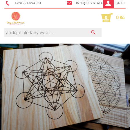
+420 724 094 081
INFO@CRYSTALGRIDDESIGN.CZ
0
0 Kč