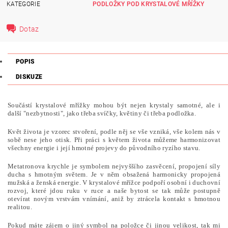
KATEGORIE
PODLOŽKY POD KRYSTALOVÉ MŘÍŽKY
Dotaz
POPIS
DISKUZE
Součástí krystalové mřížky mohou být nejen krystaly samotné, ale i
další "nezbytnosti", jako třeba svíčky, květiny či třeba podložka.
Květ života je vzorec stvoření, podle něj se vše vzniká, vše kolem nás v
sobě nese jeho otisk. Při práci s květem života můžeme harmonizovat
všechny energie i její hmotné projevy do původního ryzího stavu.
Metatronova krychle je symbolem nejvyššího zasvěcení, propojení síly
ducha s hmotným světem. Je v něm obsažená harmonicky propojená
mužská a ženská energie. V krystalové mřížce podpoří osobní i duchovní
rozvoj, které jdou ruku v ruce a naše bytost se tak může postupně
otevírat novým vrstvám vnímání, aniž by ztrácela kontakt s hmotnou
realitou.
Pokud máte zájem o jiný symbol na položce či jinou velikost, tak mi