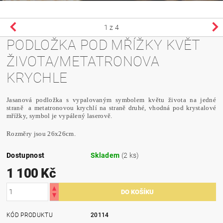
1
z 4
PODLOŽKA POD MŘÍŽKY KVĚT
ŽIVOTA/METATRONOVA
KRYCHLE
Jasanová podložka s vypalovaným symbolem květu života na jedné
straně a metatronovou krychlí na straně druhé, vhodná pod krystalové
mřížky, symbol je vypálený laserově.
Rozměry jsou 26x26cm.
Dostupnost
Skladem
(2 ks)
1 100 Kč
KÓD PRODUKTU
20114