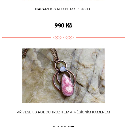
NÁRAMEK S RUBÍNEM S ZOISITU
990 Kč
PŘÍVĚSEK S RODOCHROZITEM A MĚSÍČNÍM KAMENEM