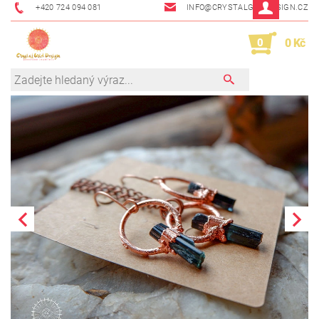
+420 724 094 081
INFO@CRYSTALGRIDDESIGN.CZ
0
0 Kč