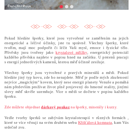
Pokud hledáte šperky, které jsou vytvořené se zaměřením na jejich
energetické a léčivé účinky, jste tu správně. Všechny šperky, které
tvořím, mají moc podpořit či léčit Vaši mysl, emoce i fyzické tělo.
Přívěsky jsou tvořeny jako
krystalové mřížky
, energetický potenciál
každého přívěsku najdete v popisu hned na začátku. U prstenů pracuji
s energií jednotlivých kamenů, kterou měď účinně zesiluje.
Všechny šperky jsou vytvořené z pravých minerálů a mědi. Pokud
hledáte jiný typ kovu, zde ho nenajdete. Měď je podle mých zkušeností
nejvíce „magickým“ kovem, který nese energii planety Venuše a pomáhá
nám především prožívat život plně projevený do hmotné reality, jinými
slovy měď skvěle uzemňuje. Více o mědi se dočtete v popisu každého
šperku.
Zde můžete objednat
dárkový poukaz
na šperky, minerály i kurzy.
Vedle tvorby šperků se zabývám krystaloterapií v různých formách ,
které se více věnuji na svém druhém webu
Křišťálová komnata
, kam Vás
srdečně zvu.