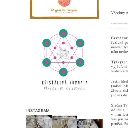
Všechny n
-------------
-------------
Černé tu
fyzické p
mnoho fyz
nám nedovo
Tyrkys
je
vyjádření 
vedoucích 
Jestli hle
(sokolí ok
života zís
ji dnes do
Slečna Ty
odlišuje,
INSTAGRAM
v manifest
vás jen za
penězi. P