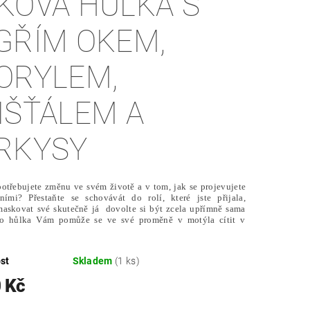
KOVÁ HŮLKA S
GŘÍM OKEM,
ORYLEM,
IŠŤÁLEM A
RKYSY
 potřebujete změnu ve svém životě a v tom, jak se projevujete
ními? Přestaňte se schovávát do rolí, které jste přijala,
maskovat své skutečně já dovolte si být zcela upřímně sama
to hůlka Vám pomůže se ve své proměně v motýla cítit v
st
Skladem
(1 ks)
 Kč