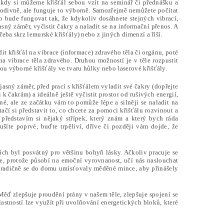
kdy si můžeme křišťál sebou vzít na seminář či přednášku a
podivně, ale funguje to výborně. Samozřejmě nemůžete počítat
 to bude fungovat tak, že kdykoliv dosáhnete stejných vibrací,
asný záměr, vyčistit čakry a naladit se na informační přenos. A
řeba skrz lemurské křišťály) nebo z jiných dimenzí a říší.
t křišťál na vibrace (informace) zdravého těla či orgánu, poté
 na vibrace těla zdravého. Druhou možností je v těle rozpustit
sou výborné křišťály ve tvaru hůlky nebo laserové křišťály.
jasný záměr, před prací s křišťálem vyladit své čakry (dopřejte
 k čakrám) a ideálně ještě vyčistit prostor od rušivých energií,
é, ale ze začátku vám to pomůže lépe a silněji se naladit na
ačí si představit to, co chcete za pomoci křišťálu rozvinout a
 představím si nějaký střípek, který znám a který bych ráda
ušíte poprvé, buďte trpěliví, dříve či později vám dojde, že
rách byl posvátný pro většinu bohyň lásky. Ačkoliv pracuje se
épe, protože působí na emoční vyrovnanost, učí nás naslouchat
. Tradičně se do domu umísťovaly měděné mince, aby přinášely
Měď zlepšuje proudění prány v našem těle, zlepšuje spojení se
lastností lze využít při uvolňování energetických bloků, které