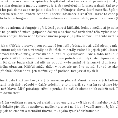
nimi pracovat mnoha způsoby. Například jako tzv. externí paměťový disk, 
e s ním domluvit (naprogramovat jej), aby potřebné informace nahrál. Zní to 
si ho pak doma zapnete jako diktafon a přehrajete slova, která zazněla. Spíš
měli na semináři, budete schopní i načíst informace z křišťálu. Takže to chce j
to to bude fungovat i při načítání informací z dávných dob, jiných civilizací (t
enos informací funguje i při léčení pomocí křišťálů. Jednou možností je naladi
it na postižené místo (případně čakru) a nechat své rozladěné tělo vyladit se
ou energii, která se na fyzické úrovni projevuje jako nemoc. Pro tento účel j
jak s křišťály pracovat jsou omezené jen naší představivostí, základem je mít 
0 minut odpočinku s minerály na čakrách, minerály volte dle jejich příslušnosti
pomoci tibetské mísy, šamanského bubnu či vykuřovadel. Nic z toho není nutn
 pole křišťálu a časem už to ani nebudete potřebovat. Když jste připravení, st
t. Když se budu chtít naladit na období výše zmíněné lemurské civilizace,
širším obrazem. Křišťál můžu držet v ruce, ale není to nutné. Pokud to zko
přichází celou dobu, jen možná v jiné podobě, než jste si mysleli.
inerál, ale i vzácný kov, který je zasvěcen planetě Venuši a ve starých kultu
rami, nejsilněji působí v čakře srdeční, je to minerál, se kterým se cítíme l
e než hlavu. Měď přitahuje štěstí a peníze do našich obchodních záležitostí
m domu štěstí.
vělým vodičem energie, od elektřiny po energie z vyšších rovin našeho bytí. 
dokáže přenášet a zesilovat myšlenky, a to i na dlouhé vzdálenosti. Jejích v
jí jak na emoční a mentální úrovni, tak i jako fyzické disharmonie.