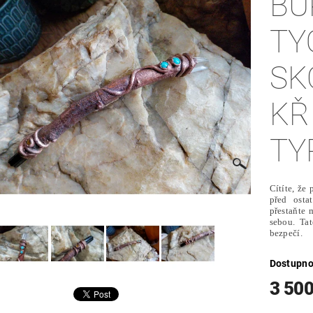
BU
TY
SK
KŘ
TY
Cítíte, že
před ostat
přestaňte 
sebou. Ta
bezpečí.
Dostupno
3 500