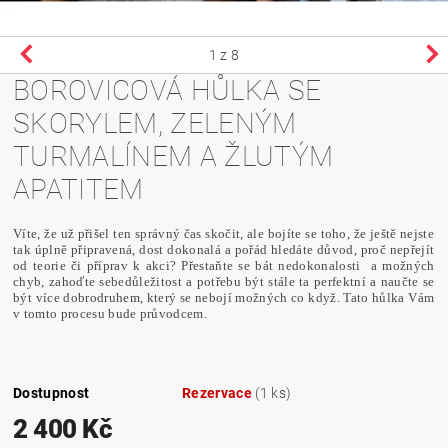
1
z 8
BOROVICOVÁ HŮLKA SE
SKORYLEM, ZELENÝM
TURMALÍNEM A ŽLUTÝM
APATITEM
Víte, že už přišel ten správný čas skočit, ale bojíte se toho, že ještě nejste
tak úplně připravená, dost dokonalá a pořád hledáte důvod, proč nepřejít
od teorie či příprav k akci? Přestaňte se bát nedokonalosti a možných
chyb, zahoďte sebedůležitost a potřebu být stále ta perfektní a naučte se
být více dobrodruhem, který se nebojí možných co když. Tato hůlka Vám
v tomto procesu bude průvodcem.
Dostupnost
Rezervace
(1 ks)
2 400 Kč