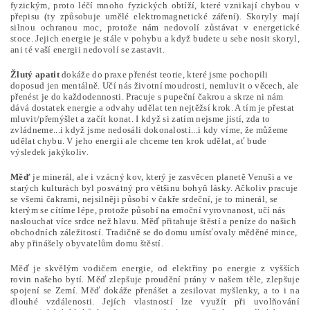
fyzickým, proto léčí mnoho fyzických obtíží, které vznikají chybou v
přepisu (ty způsobuje umělé elektromagnetické záření). Skoryly mají
silnou ochranou moc, protože nám nedovolí zůstávat v energetické
stoce. Jejich energie je stále v pohybu a když budete u sebe nosit skoryl,
ani té vaší energii nedovolí se zastavit.
Žlutý apatit
dokáže do praxe přenést teorie, které jsme pochopili
doposud jen mentálně. Učí nás životní moudrosti, nemluvit o věcech, ale
přenést je do každodennosti. Pracuje s pupeční čakrou a skrze ni nám
dává dostatek energie a odvahy udělat ten nejtěžsí krok. A tím je přestat
mluvit/přemýšlet a začít konat. I když si zatím nejsme jistí, zda to
zvládneme...i když jsme nedosáli dokonalosti...i kdy víme, že můžeme
udělat chybu. V jeho energii ale chceme ten krok udělat, ať bude
výsledek jakýkoliv.
Měď
je minerál, ale i vzácný kov, který je zasvěcen planetě Venuši a ve
starých kulturách byl posvátný pro většinu bohyň lásky. Ačkoliv pracuje
se všemi čakrami, nejsilněji působí v čakře srdeční, je to minerál, se
kterým se cítíme lépe, protože působí na emoční vyrovnanost, učí nás
naslouchat více srdce než hlavu. Měď přitahuje štěstí a peníze do našich
obchodních záležitostí. Tradičně se do domu umísťovaly měděné mince,
aby přinášely obyvatelům domu štěstí.
Měď je skvělým vodičem energie, od elektřiny po energie z vyšších
rovin našeho bytí. Měď zlepšuje proudění prány v našem těle, zlepšuje
spojení se Zemí. Měď dokáže přenášet a zesilovat myšlenky, a to i na
dlouhé vzdálenosti. Jejích vlastností lze využít při uvolňování