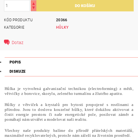
KÓD PRODUKTU
20366
KATEGORIE
HŮLKY
Dotaz
POPIS
DISKUZE
Hůlka je vytvořená galvanizační technikou (electroforming) z mědi,
větvičky z borovice, skorylu, zeleného turmalínu a žlutého apatitu.
Hůlky z větviček a krystalů pro bytosti propojené s rostlinami a
přírodou. Jsou to doslova kouzelné hůlky, které dokážou aktivovat a
čistit energie prostoru či naše energetické pole, posilovat záměr a
pomáhají nám utvářet a modelovat naši realitu.
Všechny naše produkty balíme do přírodě přátelských materiálů,
maximálně recyklovatelných, protože nám záleží na životním prostředí.