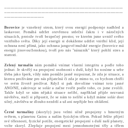
------------------------------------------------------------------------------------------------
------------------------------------------------------------------------------------------------
--------------------------------
Borovice
je vznešený strom, který svou energií podporuje nadhled a
laskavost. Pomáhá udržet otevřenou srdeční čakru i v náročných
situacích, protože tvoří bezpečný prostor, ve kterém jsme uvnitř svého
vnitřního světa. Díky její energii si dokážeme udržet vnitřní klid, její
ochrana není přímá, jako ochrana jangové/mužské energie (borovice má
energii jinovou/ženskou), tvoří pro nás "nárazník" který pohltí stres a
starosti.
Zelený turmalín
nám pomáhá vnímat vlastní integritu a podle toho
jednat. Je skvělý na propojení osobnosti s duší, když ho nosíme u sebe
třeba jako šperk, vždy nám pomůže jasně rozpoznat, že zda je situace, a
kterou prožíváme pro nás přijatelná či zda je mimo to, co bychom chtěli
ve svém životě prožívat. Když si pak dovolíme vnímat toto jasné
ANO/NE, zaktivuje se solár a začne tvořit podle toho, co jsme zvolili.
Takže když se nám nějaká situace nelíbí, například přijde nezvaná
návštěva, stačí si připustit, že se nám to nelíbí a když máme solár dost
silný, návštěva se dlouho nezdrží a už ani nepřijde bez ohlášení.
Černé turmalíny
(skoryly) jsou velmi silně propojeny s hmotným
světem, s planetou Gaiou a naším fyzickým tělem. Pokud řešíte přijetí
své tělesnosti, fyzické potíže, energetické propojení s duší naší planety,
volte skoryl. Zlepšuje propojení mezi jemnohmotnými těly a tělem