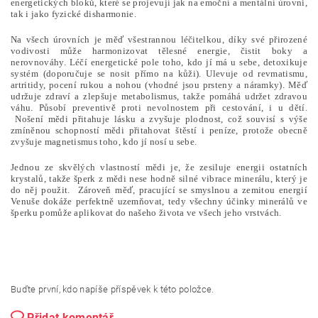
energetických bloků, které se projevují jak na emoční a mentální úrovni,
tak i jako fyzické disharmonie.
Na všech úrovních je měď všestrannou léčitelkou, díky své přirozené
vodivosti může harmonizovat tělesné energie, čistit boky a
nerovnováhy. Léčí energetické pole toho, kdo jí má u sebe, detoxikuje
systém (doporučuje se nosit přímo na kůži). Ulevuje od revmatismu,
artritidy, pocení rukou a nohou (vhodné jsou prsteny a náramky). Měď
udržuje zdraví a zlepšuje metabolismus, takže pomáhá udržet zdravou
váhu. Působí preventivě proti nevolnostem při cestování, i u dětí.
Nošení mědi přitahuje lásku a zvyšuje plodnost, což souvisí s výše
zmíněnou schopností mědi přitahovat štěstí i peníze, protože obecně
zvyšuje magnetismus toho, kdo jí nosí u sebe.
Jednou ze skvělých vlastností mědi je, že zesiluje energii ostatních
krystalů, takže šperk z mědi nese hodně silné vibrace minerálu, který je
do něj použit. Zároveň měď, pracující se smyslnou a zemitou energií
Venuše dokáže perfektně uzemňovat, tedy všechny účinky minerálů ve
šperku pomůže aplikovat do našeho života ve všech jeho vrstvách.
Buďte první, kdo napíše příspěvek k této položce.
Přidat komentář