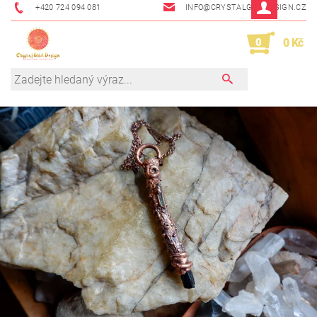
+420 724 094 081
INFO@CRYSTALGRIDDESIGN.CZ
0
0 Kč