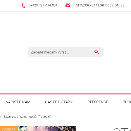
+420 724 094 081
INFO@CRYSTALGRIDDESIGN.CZ
NAPIŠTE NÁM
ČASTÉ DOTAZY
REFERENCE
BLO
y
Startovací sada kurzů "Poznání"
A ZDARMA