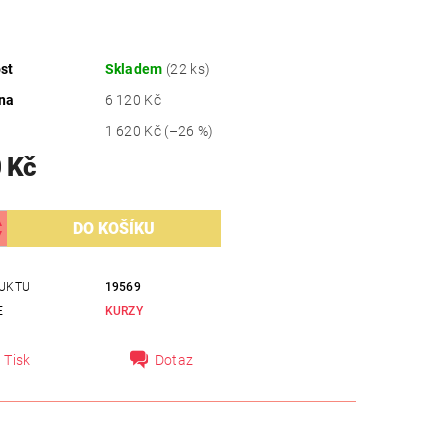
st
Skladem
(22 ks)
na
6 120 Kč
1 620 Kč
(–26 %)
 Kč
UKTU
19569
E
KURZY
Tisk
Dotaz