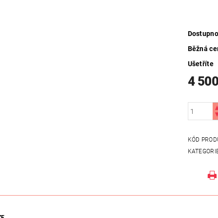
Dostupno
Běžná ce
Ušetříte
4 500
KÓD PROD
KATEGORI
ZE