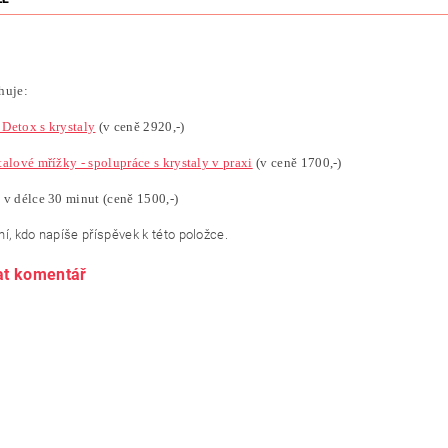
huje:
Detox s krystaly
(v ceně 2920,-)
alové mřížky - spolupráce s krystaly v praxi
(v ceně 1700,-)
 v délce 30 minut
(ceně 1500,-)
í, kdo napíše příspěvek k této položce.
at komentář