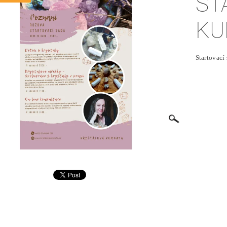
ST
KU
Startovací