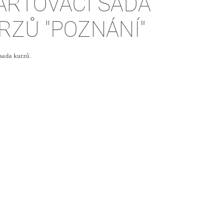
ARTOVACÍ SADA
RZŮ "POZNÁNÍ"
 sada kurzů.