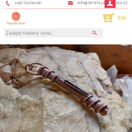
+420 724 094 081
INFO@CRYSTALGRIDDESIGN.CZ
0
0 Kč