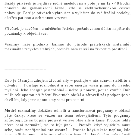
Každý přívěsek je nejdříve ručně modelován a poté je na 12 - 48 hodin
ponořen do galvanizační lázně, kde se elektrochemickou cestou
pokovuje. Poté je přívěsek vybroušen a vyleštěn do své finální podoby,
ošetřen patinou a ochrannou vrstvou.
Přívěsek je zavěšen na měděném řetízku, požadovanou délku napište do
poznámky k objednávce.
Všechny naše produkty balíme do přírodě přátelských materiálů,
maximálně recyklovatelných, protože nám záleží na životním prostředí.
------------------------------------------------------------------------------------------------
------------------------------------------------------------------------------------------------
--------------------------------
Dub je úžasným zdrojem životní síly – posiluje v nás zdraví, stabilitu a
odvahu... Posiluje rozhodnost a svou energii vnáší přímo do našeho
myšlení. Jeho energie je nezdolná – nelze ji porazit, pouze využít. Dub
může být oporou při řešení životních obtíží a zároveň nás podporuje ve
chvílích, kdy jsme oporou my sami pro ostatní.
Modré turmalíny
dokážou odhalit a transformovat programy v oblasti
páté čakry, které se vážou na téma
sebevyjádření. Tyto programy
způsobují, že se bojíme projevit ve své plné síle a kráse. Protože tohle
přece není normální, má to být jinak… Protože když vyjádřím samu
sebe, budu nepřijatelná pro ostatní… Protože když ukáže naplno, kdo
jsem, přijde trest… Ale toto všechno jsou lži, které nám našeptávají