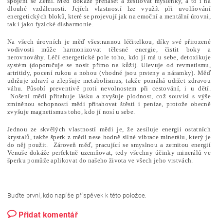
spojení se Zemí. Měď dokáže přenášet a zesilovat myšlenky, a to i na
dlouhé vzdálenosti. Jejích vlastností lze využít při uvolňování
energetických bloků, které se projevují jak na emoční a mentální úrovni,
tak i jako fyzické disharmonie.
Na všech úrovních je měď všestrannou léčitelkou, díky své přirozené
vodivosti může harmonizovat tělesné energie, čistit boky a
nerovnováhy. Léčí energetické pole toho, kdo jí má u sebe, detoxikuje
systém (doporučuje se nosit přímo na kůži). Ulevuje od revmatismu,
artritidy, pocení rukou a nohou (vhodné jsou prsteny a náramky). Měď
udržuje zdraví a zlepšuje metabolismus, takže pomáhá udržet zdravou
váhu. Působí preventivě proti nevolnostem při cestování, i u dětí.
Nošení mědi přitahuje lásku a zvyšuje plodnost, což souvisí s výše
zmíněnou schopností mědi přitahovat štěstí i peníze, protože obecně
zvyšuje magnetismus toho, kdo jí nosí u sebe.
Jednou ze skvělých vlastností mědi je, že zesiluje energii ostatních
krystalů, takže šperk z mědi nese hodně silné vibrace minerálu, který je
do něj použit. Zároveň měď, pracující se smyslnou a zemitou energií
Venuše dokáže perfektně uzemňovat, tedy všechny účinky minerálů ve
šperku pomůže aplikovat do našeho života ve všech jeho vrstvách.
Buďte první, kdo napíše příspěvek k této položce.
Přidat komentář