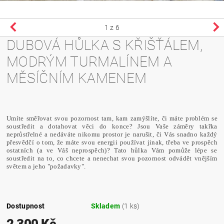
1
z 6
DUBOVÁ HŮLKA S KŘIŠŤÁLEM,
MODRÝM TURMALÍNEM A
MĚSÍČNÍM KAMENEM
Umíte směřovat svou pozornost tam, kam zamýšlíte, či máte problém se
soustředit a dotahovat věci do konce? Jsou Vaše záměry takřka
neprůstřelné a nedáváte nikomu prostor je narušit, či Vás snadno každý
přesvědčí o tom, že máte svou energii používat jinak, třeba ve prospěch
ostatních (a ve Váš neprospěch)? Tato hůlka Vám pomůže lépe se
soustředit na to, co chcete a nenechat svou pozornost odvádět vnějším
světem a jeho "požadavky".
Dostupnost
Skladem
(1 ks)
2 300 Kč