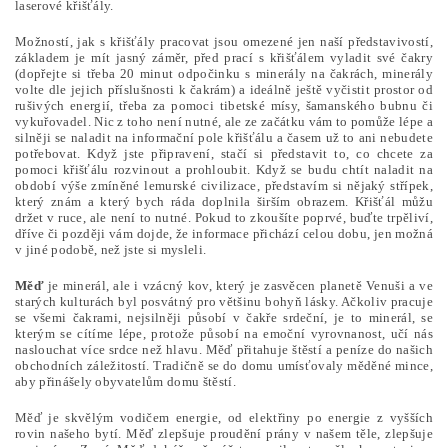
laserové křišťály.
Možností, jak s křišťály pracovat jsou omezené jen naší představivostí,
základem je mít jasný záměr, před prací s křišťálem vyladit své čakry
(dopřejte si třeba 20 minut odpočinku s minerály na čakrách, minerály
volte dle jejich příslušnosti k čakrám) a ideálně ještě vyčistit prostor od
rušivých energií, třeba za pomoci tibetské mísy, šamanského bubnu či
vykuřovadel. Nic z toho není nutné, ale ze začátku vám to pomůže lépe a
silněji se naladit na informační pole křišťálu a časem už to ani nebudete
potřebovat. Když jste připravení, stačí si představit to, co chcete za
pomoci křišťálu rozvinout a prohloubit. Když se budu chtít naladit na
období výše zmíněné lemurské civilizace, představím si nějaký střípek,
který znám a který bych ráda doplnila širším obrazem. Křišťál můžu
držet v ruce, ale není to nutné. Pokud to zkoušíte poprvé, buďte trpěliví,
dříve či později vám dojde, že informace přichází celou dobu, jen možná
v jiné podobě, než jste si mysleli.
Měď
je minerál, ale i vzácný kov, který je zasvěcen planetě Venuši a ve
starých kulturách byl posvátný pro většinu bohyň lásky. Ačkoliv pracuje
se všemi čakrami, nejsilněji působí v čakře srdeční, je to minerál, se
kterým se cítíme lépe, protože působí na emoční vyrovnanost, učí nás
naslouchat více srdce než hlavu. Měď přitahuje štěstí a peníze do našich
obchodních záležitostí. Tradičně se do domu umísťovaly měděné mince,
aby přinášely obyvatelům domu štěstí.
Měď je skvělým vodičem energie, od elektřiny po energie z vyšších
rovin našeho bytí. Měď zlepšuje proudění prány v našem těle, zlepšuje