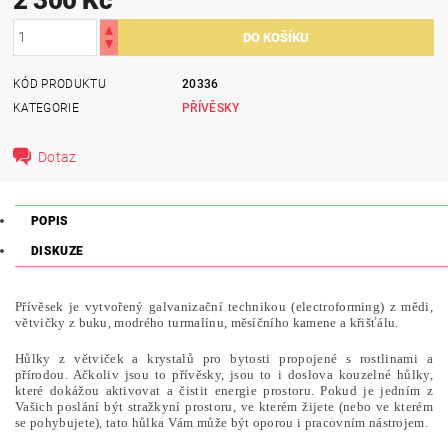
KÓD PRODUKTU
20336
KATEGORIE
PŘÍVĚSKY
Dotaz
POPIS
DISKUZE
Přívěsek je vytvořený galvanizační technikou (electroforming) z mědi,
větvičky z buku, modrého turmalínu, měsíčního kamene a křišťálu.
Hůlky z větviček a krystalů pro bytosti propojené s rostlinami a
přírodou. Ačkoliv jsou to přívěsky, jsou to i doslova kouzelné hůlky,
které dokážou aktivovat a čistit energie prostoru. Pokud je jedním z
Vašich poslání být stražkyní prostoru, ve kterém žijete (nebo ve kterém
se pohybujete), tato hůlka Vám může být oporou i pracovním nástrojem.