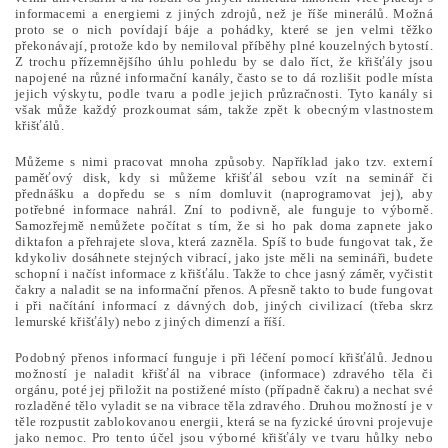
informacemi a energiemi z jiných zdrojů, než je říše minerálů. Možná
proto se o nich povídají báje a pohádky, které se jen velmi těžko
překonávají, protože kdo by nemiloval příběhy plné kouzelných bytostí.
Z trochu přízemnějšího úhlu pohledu by se dalo říct, že křišťály jsou
napojené na různé informační kanály, často se to dá rozlišit podle místa
jejich výskytu, podle tvaru a podle jejich průzračnosti. Tyto kanály si
však může každý prozkoumat sám, takže zpět k obecným vlastnostem
křišťálů.
Můžeme s nimi pracovat mnoha způsoby. Například jako tzv. externí
paměťový disk, kdy si můžeme křišťál sebou vzít na seminář či
přednášku a dopředu se s ním domluvit (naprogramovat jej), aby
potřebné informace nahrál. Zní to podivně, ale funguje to výborně.
Samozřejmě nemůžete počítat s tím, že si ho pak doma zapnete jako
diktafon a přehrajete slova, která zazněla. Spíš to bude fungovat tak, že
kdykoliv dosáhnete stejných vibrací, jako jste měli na semináři, budete
schopní i načíst informace z křišťálu. Takže to chce jasný záměr, vyčistit
čakry a naladit se na informační přenos. A přesně takto to bude fungovat
i při načítání informací z dávných dob, jiných civilizací (třeba skrz
lemurské křišťály) nebo z jiných dimenzí a říší.
Podobný přenos informací funguje i při léčení pomocí křišťálů. Jednou
možností je naladit křišťál na vibrace (informace) zdravého těla či
orgánu, poté jej přiložit na postižené místo (případně čakru) a nechat své
rozladěné tělo vyladit se na vibrace těla zdravého. Druhou možností je v
těle rozpustit zablokovanou energii, která se na fyzické úrovni projevuje
jako nemoc. Pro tento účel jsou výborné křišťály ve tvaru hůlky nebo