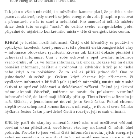
tobě energie, které neladí s tvou duší.
Tak jako u všech minerálů, i u měsíčního kamene platí, že je třeba s ním
pracovat aktivně, tedy otevřít se jeho energie, dovolit jí naplno pracovat
a přenastavit v nás to staré a nefunkční. Pro umocnění účinků můžete
skrze dech tuto energii “nasát” do celého svého energetického pole,
případně do nějakého konkrétního místa v těle či energetického centra.
Křišťál
je ideální nosič informací. Čistý oxid křemičitý se používá v
optických kabelech, které pomocí světla přenáší elektromagnetické vlny
– informace obrovskou rychlostí. Zrovna tak křišťál dokáže přenášet i
uchovávat informace. Umí v sobě uchovat a opět uvolnit informace
všeho druhu, ať už ve formě informací, tak emocí. Dokáže též na dálku
přenášet informace, načítat a uvolňovat je kdykoliv, když je to třeba
nebo když o to požádáme. Že to zní až příliš jednoduše? Ono to
jednoduché skutečně je. Ovšem když chceme být příjemcem či
vysílačem informací z křišťálů (ale i jiných minerálů), musíte mít v sobě
aktivní to správné kódovací a dekódovací zařízení. Pokud jej aktivní
máme alespoň částečně, můžeme se pustit do průzkumu vesmírné
informační sítě, do které mají křišťály přístup. Tímto čtecím zařízením je
naše šišinka, v jemnohmotné úrovni je to šestá čakra. Pokud chceme
zlepšit svou schopnosti komunikovat s minerály, je třeba si svou šišinku
hýčkat a šestou čakru pravidelně čistit a rozvíjet její rozsah vnímání.
Křišťály patří do skupiny minerálů, které nám umí rozšiřovat vědomí,
otevírat okna příležitostí, osvětlovat všechny možnosti či měnit úhel
pohledu. Protože to jsou velmi čistá informační media, jejich energie je
velmi universální a na rozdíl od jiných minerálů mnohem více pracují s