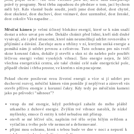
právě ty programy. Není třeba zapadnou do představ o tom, jací bychom
měli být. Kdo vlastně bude soudit, jestli jsme dost dobré, dost chytré,
dost zkušené, dost duchoví, dost vnímavé, dost uzemněné, dost ženské,
dost cokoliv Vás napadne…
Měsíční kámen
je velmi účinný blokátor energií, které se k nám snaží
dostat a něco urvat pro sebe. Dokáže chránit před lidmi, kteří rádi druhé
vysávají, ale i před situacemi, které nám neumožňují udržet rovnováhu v
přijímání a dávání. Zaceluje auru a trhliny v ní, kterými uniká energie a
pomáhá nám ji udržet pevnou a celistvou. Tuto ochranu pro nás tvoří
skrze korunní čakru, dokáže ji otevřít a skrz ni do našeho pole pouštět
léčivou energii velmi vysokých vibrací. Tato energie nejen, že léčí
všechna energetická centra, ale také chrání celé naše energetické pole,
případě chrání i třeba prostor, ve kterém s ním pracujeme.
Pokud chcete posilovat svou životní energii a více si jí udržet pro
duchovní rozvoj, měsíční kámen vám pomůže jí neplýtvat a zároveň vás
otevře přílivu energie z korunní čakry. Kdy tedy po měsíčním kameni
jako po průvodci “sáhnout”?
vstup do mé energie, když potřebuješ zahalit do mého pláště
utkaného z duhové energie. Zvýším tvé vibrace natolik, že nízké
myšlenky, emoce či entity k tobě nebudou mít přístup.
otevři se mé léčivé síle, naplním tvé tělo svým bílým světlem a
vytlačím z tvého pole vše nemocné a deformované.
přijmi mou ochranu, která s tebou bude ve dne v noci a nepustí k