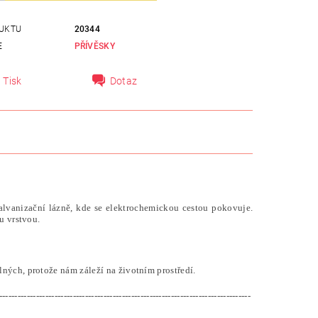
UKTU
20344
E
PŘÍVĚSKY
Tisk
Dotaz
alvanizační lázně, kde se elektrochemickou cestou pokovuje.
u vrstvou.
ných, protože nám záleží na životním prostředí.
----------------------------------------------------------------------------------