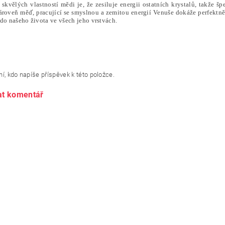
skvělých vlastností mědi je, že zesiluje energii ostatních krystalů, takže š
ároveň měď, pracující se smyslnou a zemitou energií Venuše dokáže perfekt
do našeho života ve všech jeho vrstvách.
í, kdo napíše příspěvek k této položce.
at komentář