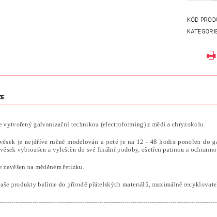
KÓD PROD
KATEGORI
ZE
je vytvořený galvanizační technikou (electroforming) z mědi a chryzokolu.
věsek je nejdříve ručně modelován a poté je na 12 - 48 hodin ponořen do g
ívěsek vybroušen a vyleštěn do své finální podoby, ošetřen patinou a ochranno
je zavěšen na měděném řetízku.
aše produkty balíme do přírodě přátelských materiálů, maximálně recyklovatel
--------------------------------------------------------------------------------------------------------
------------