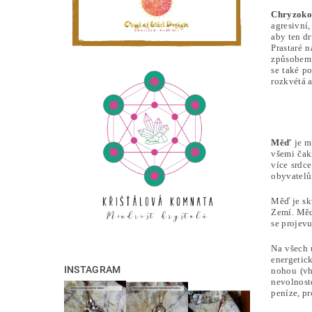
Chryzoko
agresivní
aby ten d
Prastaré 
způsobem 
se také p
rozkvétá a
Měď
je m
všemi čak
více srdc
obyvatelů
Měď je sk
Zemí. Měď 
se projevu
Na všech 
energetic
INSTAGRAM
nohou (vh
nevolnoste
peníze, pr