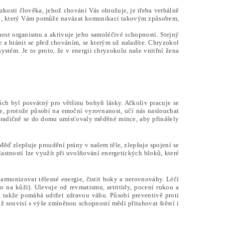
zkosti člověka, jehož chování Vás ohrožuje, je třeba verbálně
en, který Vám pomůže navázat komunikaci takovým způsobem,
nost organismu a aktivuje jeho samoléčivé schopnosti.
Stejný
 a bránit se před chováním, se kterým už naladíte. Chryzokol
stém. Je to proto, že v energii chryzokolu naše vnitřní žena
rách byl posvátný pro většinu bohyň lásky. Ačkoliv pracuje se
épe, protože působí na emoční vyrovnanost, učí nás naslouchat
. Tradičně se do domu umísťovaly měděné mince, aby přinášely
Měď zlepšuje proudění prány v našem těle, zlepšuje spojení se
lastností lze využít při uvolňování energetických bloků, které
armonizovat tělesné energie, čistit boky a nerovnováhy. Léčí
o na kůži). Ulevuje od revmatismu, artritidy, pocení rukou a
 takže pomáhá udržet zdravou váhu. Působí preventivě proti
ož souvisí s výše zmíněnou schopností mědi přitahovat štěstí i