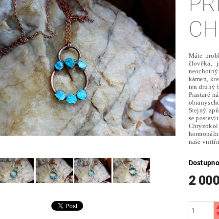
PŘ
CH
Máte prob
člověka, 
neochotný
kámen, kt
ten druhý 
Prastaré n
obranysch
Stejný způ
se postavit
Chryzokol 
hormonální
naše vnitř
Dostupno
2 000