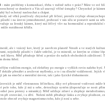
l -
máte problémy s komunikací, třeba v rodině nebo v práci? Máte ve své blí
, neochotný se domluvit a Vás už unavují věčné ústupky? Chryzokol je kám
ruhý byl ochotný naslouchat a chápat.
národy od věků používaly chryzokol při léčení, protože zvyšuje obranyschop
působí i na úrovni jemnohmotné, probouzí v nás sílu se postavit sami za sebe
ovažuje za ženský kámen, který má léčivý vliv na hormonální a reprodukční sy
 může roztáhnout křídla.
inerál, ale i vzácný kov, který je zasvěcen planetě Venuši a ve starých kultu
rami, nejsilněji působí v čakře srdeční, je to minerál, se kterým se cítíme l
e než hlavu. Měď přitahuje štěstí a peníze do našich obchodních záležitostí
m domu štěstí.
vělým vodičem energie, od elektřiny po energie z vyšších rovin našeho bytí. 
dokáže přenášet a zesilovat myšlenky, a to i na dlouhé vzdálenosti. Jejích v
jí jak na emoční a mentální úrovni, tak i jako fyzické disharmonie.
úrovních je měď všestrannou léčitelkou, díky své přirozené vodivosti může h
ké pole toho, kdo jí má u sebe, detoxikuje systém (doporučuje se nosit přím
odné jsou prsteny a náramky). Měď udržuje zdraví a zlepšuje metabolismus,
m při cestování, i u dětí. Nošení mědi přitahuje lásku a zvyšuje plodnost, c
otože obecně zvyšuje magnetismus toho, kdo jí nosí u sebe.