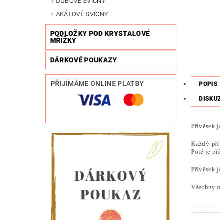
DUBOVÉ SVÍCNY
AKÁTOVÉ SVÍCNY
PODLOŽKY POD KRYSTALOVÉ
MŘÍŽKY
DÁRKOVÉ POUKAZY
PŘIJÍMÁME ONLINE PLATBY
POPIS
DISKU
Přívěsek 
Každý pří
Poté je př
Přívěsek 
Všechny n
-------------
-------------