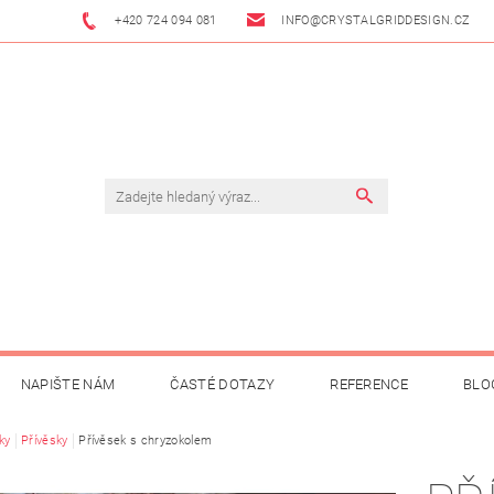
+420 724 094 081
INFO@CRYSTALGRIDDESIGN.CZ
NAPIŠTE NÁM
ČASTÉ DOTAZY
REFERENCE
BLO
ky
Přívěsky
Přívěsek s chryzokolem