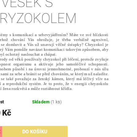
ÍVĚSEK S
RYZOKOLEM
lémy s komunikací a sebevyjádřením? Máte ve své blízkosti
jehož chování Vás ohrožuje, je třeba verbálně agresivní,
 se domluvit a Vás už unavují věčné ústupky? Chryzokol je
erý Vám pomůže navázat komunikaci takovým způsobem, aby
byl ochotný naslouchat a chápat.
árody od věků používaly chryzokol při léčení, protože zvyšuje
opnost organismu a aktivuje jeho samoléčivé schopnosti.
sobem působí i na úrovni jemnohmotné, probouzí v nás sílu
 sami za sebe a bránit se před chováním, se kterým už naladíte.
se také považuje za ženský kámen, který má léčivý vliv na
 a reprodukční systém. Je to proto, že v energii chryzokolu
ní žena rozkvétá a může roztáhnout křídla.
st
Skladem
(1 ks)
 Kč