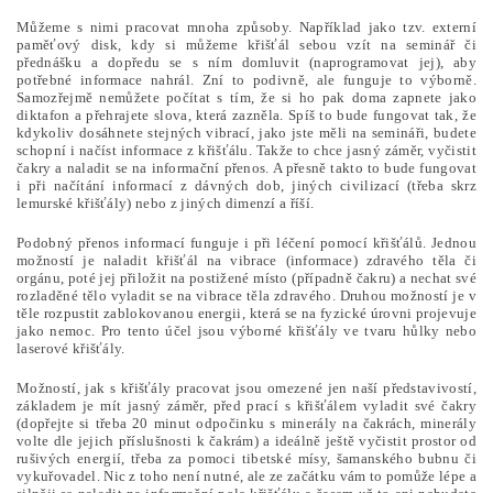
Můžeme s nimi pracovat mnoha způsoby. Například jako tzv. externí
paměťový disk, kdy si můžeme křišťál sebou vzít na seminář či
přednášku a dopředu se s ním domluvit (naprogramovat jej), aby
potřebné informace nahrál. Zní to podivně, ale funguje to výborně.
Samozřejmě nemůžete počítat s tím, že si ho pak doma zapnete jako
diktafon a přehrajete slova, která zazněla. Spíš to bude fungovat tak, že
kdykoliv dosáhnete stejných vibrací, jako jste měli na semináři, budete
schopní i načíst informace z křišťálu. Takže to chce jasný záměr, vyčistit
čakry a naladit se na informační přenos. A přesně takto to bude fungovat
i při načítání informací z dávných dob, jiných civilizací (třeba skrz
lemurské křišťály) nebo z jiných dimenzí a říší.
Podobný přenos informací funguje i při léčení pomocí křišťálů. Jednou
možností je naladit křišťál na vibrace (informace) zdravého těla či
orgánu, poté jej přiložit na postižené místo (případně čakru) a nechat své
rozladěné tělo vyladit se na vibrace těla zdravého. Druhou možností je v
těle rozpustit zablokovanou energii, která se na fyzické úrovni projevuje
jako nemoc. Pro tento účel jsou výborné křišťály ve tvaru hůlky nebo
laserové křišťály.
Možností, jak s křišťály pracovat jsou omezené jen naší představivostí,
základem je mít jasný záměr, před prací s křišťálem vyladit své čakry
(dopřejte si třeba 20 minut odpočinku s minerály na čakrách, minerály
volte dle jejich příslušnosti k čakrám) a ideálně ještě vyčistit prostor od
rušivých energií, třeba za pomoci tibetské mísy, šamanského bubnu či
vykuřovadel. Nic z toho není nutné, ale ze začátku vám to pomůže lépe a