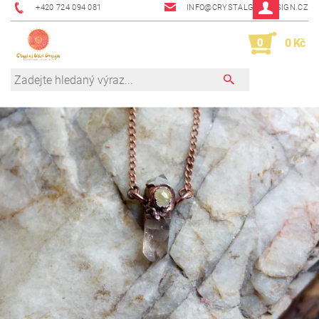
+420 724 094 081
INFO@CRYSTALGRIDDESIGN.CZ
0
0 Kč