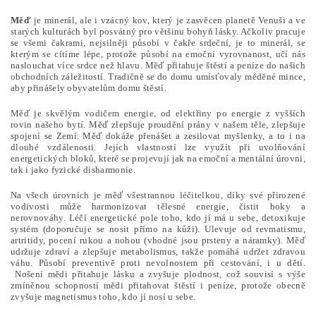
Měď
je minerál, ale i vzácný kov, který je zasvěcen planetě Venuši a ve
starých kulturách byl posvátný pro většinu bohyň lásky. Ačkoliv pracuje
se všemi čakrami, nejsilněji působí v čakře srdeční, je to minerál, se
kterým se cítíme lépe, protože působí na emoční vyrovnanost, učí nás
naslouchat více srdce než hlavu. Měď přitahuje štěstí a peníze do našich
obchodních záležitostí. Tradičně se do domu umísťovaly měděné mince,
aby přinášely obyvatelům domu štěstí.
Měď je skvělým vodičem energie, od elektřiny po energie z vyšších
rovin našeho bytí. Měď zlepšuje proudění prány v našem těle, zlepšuje
spojení se Zemí. Měď dokáže přenášet a zesilovat myšlenky, a to i na
dlouhé vzdálenosti. Jejích vlastností lze využít při uvolňování
energetických bloků, které se projevují jak na emoční a mentální úrovni,
tak i jako fyzické disharmonie.
Na všech úrovních je měď všestrannou léčitelkou, díky své přirozené
vodivosti může harmonizovat tělesné energie, čistit boky a
nerovnováhy. Léčí energetické pole toho, kdo jí má u sebe, detoxikuje
systém (doporučuje se nosit přímo na kůži). Ulevuje od revmatismu,
artritidy, pocení rukou a nohou (vhodné jsou prsteny a náramky). Měď
udržuje zdraví a zlepšuje metabolismus, takže pomáhá udržet zdravou
váhu. Působí preventivě proti nevolnostem při cestování, i u dětí.
Nošení mědi přitahuje lásku a zvyšuje plodnost, což souvisí s výše
zmíněnou schopností mědi přitahovat štěstí i peníze, protože obecně
zvyšuje magnetismus toho, kdo jí nosí u sebe.