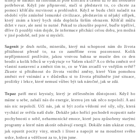
silněji se naladit na informační pole křišťálu a časem už to ani nebudete
potřebovat. Když jste připravení, stačí si představit to, co chcete za
pomoci křišťálu rozvinout a prohloubit. Když se budu chtít naladit na
období výše zmíněné lemurské civilizace, představím si nějaký střípek,
který znám a který bych ráda doplnila širším obrazem. Křišťál můžu
držet v ruce, ale není to nutné. Pokud to zkoušíte poprvé, buďte trpěliví,
dříve či později vám dojde, že informace přichází celou dobu, jen možná
v jiné podobě, než jste si mysleli.
Sagenit
je druh rutilu, minerálu, který má schopnost nám do života
přitáhnout přesně to, na co zaměříme svou pozoronost. Kolik
nepříjemností prožíváte, jakou vrstvou bahna se musíte den co den
brodit a kolik blbců se vyskytuje ve Vašem okolí? A co třeba změnit své
vlastní nastavení a změnit tím to, co se Vám zrcadlí ve vnějším světě?
Zkuste si přitáhnout do života vnitřní změny, které Vám pomohou
změnit své vnímání a v důsledku si to života přitáhněte jiné situace,
prožitky i lekce, které nemusí vůbec být tak náročné, jak se zdá.
Topaz
patří mezi krystaly, který je ztělesněním důstojnosti. Když ho
máme u sebe, zahalí nás do energie, kterou jen tak něco nepoloží. A ani
nás nic nepoloží. Učí nás, jak si být zcela vědomí své síly, síly, která
vychází ze světla naší duše. Dokáže jako hořící pochodeň rozpustit naše
pochybnosti o sobě, neharmonické emoce, které jsou způsobeny starými
programy a které nám akorát odsávají energii. Dokáže nám ukázat cestu,
jak opustit pocity viny, strach i lítost a napojit se na moudrost svého
srdce, hrdost a vděčnost za to, kým jsme.