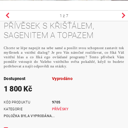
1
z 7
PŘÍVĚSEK S KŘIŠŤÁLEM,
SAGENITEM A TOPAZEM
Chcete se lépe napojit na sebe samé a posílit svou schopnost zastavit tok
myšlenek a vnitřní dialog? Je pro Vás náročné rozlišovat, co říká Váš
vnitřní hlas a co říká ego ovládané programy? Tento přívěsek Vám
pomůže vstoupit do Vašeho vnitřního světa pokaždé, když to budete
potřebovat a najít odpovědi na otázky.
Dostupnost
Vyprodáno
1 800 Kč
KÓD PRODUKTU
9705
KATEGORIE
PŘÍVĚSKY
POLOŽKA BYLA VYPRODÁNA...