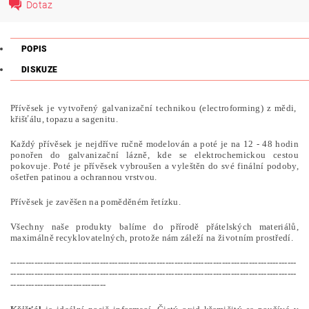
Dotaz
POPIS
DISKUZE
Přívěsek je vytvořený galvanizační technikou (electroforming) z mědi,
křišťálu, topazu a sagenitu.
Každý přívěsek je nejdříve ručně modelován a poté je na 12 - 48 hodin
ponořen do galvanizační lázně, kde se elektrochemickou cestou
pokovuje. Poté je přívěsek vybroušen a vyleštěn do své finální podoby,
ošetřen patinou a ochrannou vrstvou.
Přívěsek je zavěšen na poměděném řetízku.
Všechny naše produkty balíme do přírodě přátelských materiálů,
maximálně recyklovatelných, protože nám záleží na životním prostředí.
------------------------------------------------------------------------------------------------
------------------------------------------------------------------------------------------------
--------------------------------