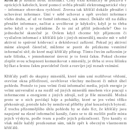
Křišťál
je ideální nosič informací. Čistý oxid křemičitý se používá v
optických kabelech, které pomocí světla přenáší elektromagnetické vlny
– informace obrovskou rychlostí. Zrovna tak křišťál dokáže přenášet i
uchovávat informace. Umí v sobě uchovat a opět uvolnit informace
všeho druhu, ať už ve formě informací, tak emocí. Dokáže též na dálku
přenášet informace, načítat a uvolňovat je kdykoliv, když je to třeba
nebo když o to požádáme. Že to zní až příliš jednoduše? Ono to
jednoduché skutečně je. Ovšem když chceme být příjemcem či
vysílačem informací z křišťálů (ale i jiných minerálů), musíte mít v sobě
aktivní to správné kódovací a dekódovací zařízení. Pokud jej aktivní
máme alespoň částečně, můžeme se pustit do průzkumu vesmírné
informační sítě, do které mají křišťály přístup. Tímto čtecím zařízením je
naše šišinka, v jemnohmotné úrovni je to šestá čakra. Pokud chceme
zlepšit svou schopnosti komunikovat s minerály, je třeba si svou šišinku
hýčkat a šestou čakru pravidelně čistit a rozvíjet její rozsah vnímání.
Křišťály patří do skupiny minerálů, které nám umí rozšiřovat vědomí,
otevírat okna příležitostí, osvětlovat všechny možnosti či měnit úhel
pohledu. Protože to jsou velmi čistá informační media, jejich energie je
velmi universální a na rozdíl od jiných minerálů mnohem více pracují s
informacemi a energiemi z jiných zdrojů, než je říše minerálů. Možná
proto se o nich povídají báje a pohádky, které se jen velmi těžko
překonávají, protože kdo by nemiloval příběhy plné kouzelných bytostí.
Z trochu přízemnějšího úhlu pohledu by se dalo říct, že křišťály jsou
napojené na různé informační kanály, často se to dá rozlišit podle místa
jejich výskytu, podle tvaru a podle jejich průzračnosti. Tyto kanály si
však může každý prozkoumat sám, takže zpět k obecným vlastnostem
křišťálů.