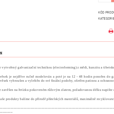
KÓD PROD
KATEGORI
ZE
e vytvořený galvanizační technikou (electroforming) z mědi, kunzitu a tibetsk
věsek je nejdříve ručně modelován a poté je na 12 - 48 hodin ponořen do g
ívěsek vybroušen a vyleštěn do své finální podoby, ošetřen patinou a ochranno
je zavěšen na řetízku pokoveném růžovým zlatem, požadovanou délku napište
aše produkty balíme do přírodě přátelských materiálů, maximálně recyklovatel
--------------------------------------------------------------------------------------------------------
------------