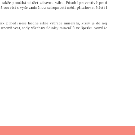
 takže pomáhá udržet zdravou váhu. Působí preventivě proti
ož souvisí s výše zmíněnou schopností mědi přitahovat štěstí i
perk z mědi nese hodně silné vibrace minerálu, který je do něj
ně uzemňovat, tedy všechny účinky minerálů ve šperku pomůže