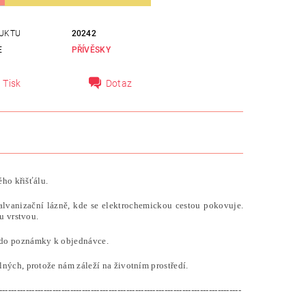
UKTU
20242
E
PŘÍVĚSKY
Tisk
Dotaz
ého křišťálu.
alvanizační lázně, kde se elektrochemickou cestou pokovuje.
u vrstvou.
 do poznámky k objednávce.
ných, protože nám záleží na životním prostředí.
----------------------------------------------------------------------------------