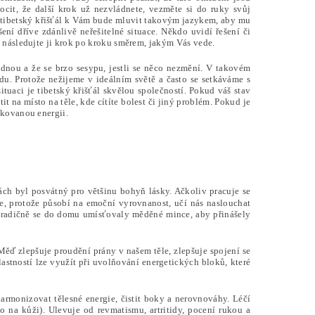
pocit, že další krok už nezvládnete, vezměte si do ruky svůj
áš tibetský křišťál k Vám bude mluvit takovým jazykem, aby mu
ení dříve zdánlivě neřešitelné situace. Někdo uvidí řešení či
 následujte ji krok po kroku směrem, jakým Vás vede.
ádnou a že se brzo sesypu, jestli se něco nezmění. V takovém
. Protože nežijeme v ideálním světě a často se setkáváme s
situaci je tibetský křišťál skvělou společností. Pokud váš stav
it na místo na těle, kde cítíte bolest či jiný problém. Pokud je
okovanou energii.
rách byl posvátný pro většinu bohyň lásky. Ačkoliv pracuje se
épe, protože působí na emoční vyrovnanost, učí nás naslouchat
. Tradičně se do domu umísťovaly měděné mince, aby přinášely
Měď zlepšuje proudění prány v našem těle, zlepšuje spojení se
lastností lze využít při uvolňování energetických bloků, které
armonizovat tělesné energie, čistit boky a nerovnováhy. Léčí
o na kůži). Ulevuje od revmatismu, artritidy, pocení rukou a