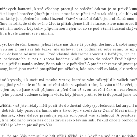
růžových kamenů, které všechny pracují se srdeční čakrou je to právě
kunz
či nákupní horečce (dopřeju si to, protože se přeci mám tak ráda), ale hlavn
éma lásky je opředené mnoha iluzemi. Právě v srdeční čakře jsou uložená mnohá
íme natolik, že si do svého života přitahujeme lidi i situace, které nám zrcadl
teré nám mohou kdykoliv připomenou nejen to, co se pod všemi iluzemi skrýv
dit a trvale změnit své vnímání.
 vysokovibrační kámen, jehož lekce nás dříve či později dostanou k sobě sam
 většinu z nás) zas tak těžké, ale milovat bez podmínek sebe samé, to už 
 či dokonce odsuzujeme. Proč vlastně dokážeme soucítit s každým, jen n
h nedostatcích si zas a znova bodáme kudlu přímo do srdce? Proč hájíme i
me, a ještě si namlouváme, že to tak je v pořádku? A proč nechceme přijmout (
amy, které jsou možná prospěšné pro někoho, kdo nás chtěl ovládat, ale rozhodn
jiné krystaly, i kunzit má mnoho vrstev, které se vám odkryjí dle vašich po
dce, jindy vám ale může tu srdeční slabost způsobit tím, že vám ukáže věci, p
je jen to, co jsme zralí přijmout a před čím už svou srdeční čakru nezavřem
y jeho pomoci budeme schopní vidět, kdy jdeme proti sobě (a doposud jsme to
křišťál
- už jste někdy měli pocit, že do dnešní doby (společnosti, kultury…) n
 dobách, kdy panovala harmonie a život byl v souladu se Zemí? Mezi námi je v
dmínek, které dalece přesahují jejich schopnost vše zvládnout. A přestože
 tíha okolního světa nás občas zavalí jako lavina suti. Pokud chcete pomocní
řišťál je kámen přesně pro Vás.
e si, že pro Vás nemusí nic být příliš těžké, že i když na své cestě potká