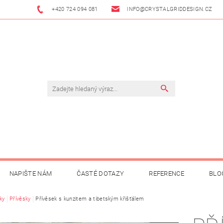
+420 724 094 081
INFO@CRYSTALGRIDDESIGN.CZ
NAPIŠTE NÁM
ČASTÉ DOTAZY
REFERENCE
BLO
ky
Přívěsky
Přívěsek s kunzitem a tibetským křišťálem