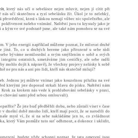
it
, který nás učí o sebelásce nejen mluvit, nejen jí cítit při
ě nás učí skutečnou a ryzí sebelásku žít. Úkol je to nelehký,
 přesvědčení, která s láskou nemají vůbec nic společného, ale
í pokřivenost našeho vnímání. Naštěstí jsou tu krystaly jako je
á a kým ve své podstatě jsme, ale také nám pomohou se na své
ým. V jeho energii například můžeme poznat, že milovat druhé
je jiná. To, co u druhých bereme jako přirozené u sebe rádi
a sebe býváme nemilosrdní a svým smýšlením o sobě a svých
ntegritu ostatních, umetáváme jim cestičky, ale sebe radši
aby mohlo dojít k nápravě), že všechny projevy nelásky k sobě
ě ne pro nás a ani pro lidi, kteří nás skutečně milují?
třeb. Jednou jej můžete vnímat jako kouzelnou pilulku na své
řed kterými jste doposud strkali hlavu do písku. Naštěstí nám
e. Krok za krokem nás vede k prohlubování sebelásky v praxi,
to chování sami před sebou omlouvali).
epatříte? Že jste buď předběhli dobu, nebo zůstali viset v čase
 dnešní době mnoho lidí, kteří mají pocit, že se narodili do
 naše mysl ví, že si na sebe nakládáme jen to, co zvládnout
ka, který Vám pomůže tuto suť odhrnout, a dokonce i uklidit,
te omezení, budete vždy schopni poznat, že tato omezení jsou