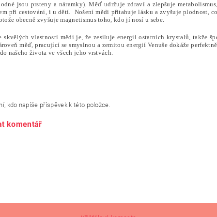
odné jsou prsteny a náramky). Měď udržuje zdraví a zlepšuje metabolismus,
m při cestování, i u dětí. Nošení mědi přitahuje lásku a zvyšuje plodnost, c
otože obecně zvyšuje magnetismus toho, kdo jí nosí u sebe.
skvělých vlastností mědi je, že zesiluje energii ostatních krystalů, takže š
ároveň měď, pracující se smyslnou a zemitou energií Venuše dokáže perfekt
do našeho života ve všech jeho vrstvách.
í, kdo napíše příspěvek k této položce.
at komentář