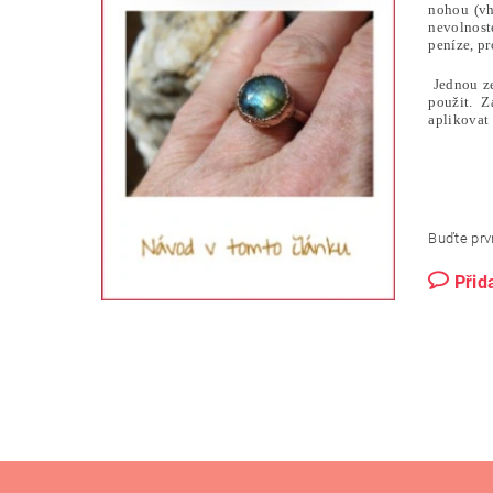
nohou (vh
nevolnoste
peníze, pr
Jednou ze 
použit. Z
aplikovat 
Buďte prvn
Přid