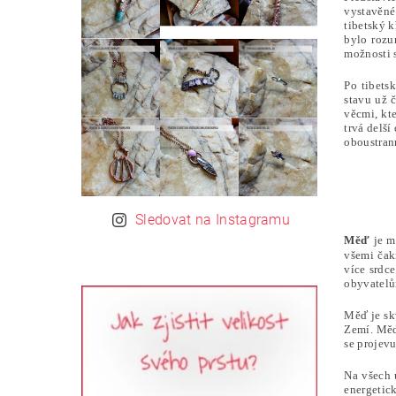
vystavěné
tibetský 
bylo rozu
možnosti 
Po tibets
stavu už 
věcmi, kte
trvá delší
oboustran
Sledovat na Instagramu
Měď
je m
všemi čak
více srdc
obyvatelů
Měď je sk
Zemí. Měď 
se projevu
Na všech 
energetic