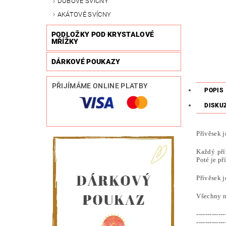
DUBOVÉ SVÍCNY
AKÁTOVÉ SVÍCNY
PODLOŽKY POD KRYSTALOVÉ
MŘÍŽKY
DÁRKOVÉ POUKAZY
PŘIJÍMÁME ONLINE PLATBY
POPIS
DISKU
Přívěsek j
Každý pří
Poté je př
Přívěsek 
Všechny n
-------------
-------------