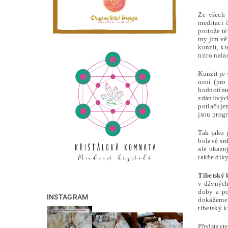
Ze všech 
meditaci 
protože t
my jim věř
kunzit, k
nitro nala
Kunzit je
není (pro
hodnotíme
zdánlivýc
potlačuje
jsou progr
Tak jako 
bolavé sr
ale ukazu
takže dík
Tibetský 
v dávných
doby a po
INSTAGRAM
dokážeme,
tibetský k
Představt