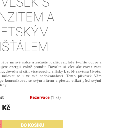
ÍVĚSEK S
NZITEM A
BETSKÝM
IŠŤÁLEM
 lépe na své srdce a začněte rozlišovat, kdy tvoříte odpor a
jete energii volně proudit. Dovolte si více aktivovat svou
ru, dovolte si cítit více soucitu a lásky k sobě a svému životu,
i milovat se i ve své nedokonalosti. Tento přívěsek Vám
pe komunikovat se svým nitrem a přestat utíkat před svými
stíny.
st
Rezervace
(1 ks)
 Kč