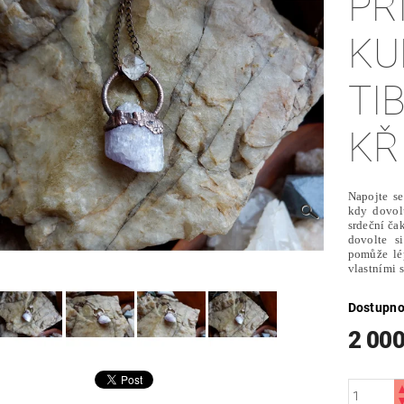
PŘ
KU
TI
KŘ
Napojte se
kdy dovolu
srdeční čak
dovolte s
pomůže lé
vlastními 
Dostupno
2 000