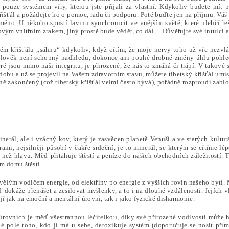
 pouze systémem víry, kterou jste přijali za vlastní. Kdykoliv budete mít 
křišťál a požádejte ho o pomoc, radu či podporu. Poté buďte jen na příjmu. V
měno. U někoho spustí lavinu synchronicit ve vnějším světě, které ulehčí řeš
svým vnitřním zrakem, jiný prostě bude vědět, co dál… Důvěřujte své intuici a
kém křišťálu „sáhnu“ kdykoliv, když cítím, že moje nervy toho už víc nezvl
člověk není schopný nadhledu, dokonce ani pouhé drobné změny úhlu pohledu
ré jsou mimo naši integritu, je přirozené, že nás to zmáhá či trápí. V takové 
 dobu a už se projevil na Vašem zdravotním stavu, můžete tibetský křišťál umíst
ně zakončený (což tibetský křišťál velmi často bývá), pořádně rozproudí zabl
inerál, ale i vzácný kov, který je zasvěcen planetě Venuši a ve starých kultu
rami, nejsilněji působí v čakře srdeční, je to minerál, se kterým se cítíme l
e než hlavu. Měď přitahuje štěstí a peníze do našich obchodních záležitostí
m domu štěstí.
vělým vodičem energie, od elektřiny po energie z vyšších rovin našeho bytí. 
dokáže přenášet a zesilovat myšlenky, a to i na dlouhé vzdálenosti. Jejích v
jí jak na emoční a mentální úrovni, tak i jako fyzické disharmonie.
úrovních je měď všestrannou léčitelkou, díky své přirozené vodivosti může h
ké pole toho, kdo jí má u sebe, detoxikuje systém (doporučuje se nosit přím