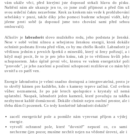
vám ukáže věci, před kterými jste doposud strkali hlavu do písku.
Naštěstí nám ale ukazuje jen to, co jsme zralí přijmout a před čím už
svou srdeční čakru nezavřeme. Krok za krokem nás vede k prohlubování
sebelásky v praxi, takže díky jeho pomoci budeme schopní vidět, kdy
jdeme proti sobě (a doposud jsme toto chování sami před sebou
omlouvali).
Ačkoliv je
labradorit
slovo mužského rodu, jeho podstata je ženská.
Nese v sobě velmi silnou a sebejistou ženskou energii, která dokáže
ochránit podstatu života před vším, co by mu chtělo škodit. Labradorit je
většinou jedním z prvních šperků z minerálů, který si ženy pořizují, a i
když mají pocit, že to je pro jeho krásu, tak je to většinou kvůli jeho
schopnostem. Jako úplně první věc, kterou ve vašem energetické poli
“provede”, je jeho zacelení a posílení schopnosti rozlišovat co mám být
uvnitř a co patří ven.
Energie labradoritu je velmi snadno dostupná a integrovatelná, proto je
to skvělý kámen pro každého, kdo s kameny teprve začíná. Což ovšem
vůbec neznamená, že po pár letech spolupráce s krystaly už nemá
uplatnění. Naopak, labradorit jeden kamenů, které považuju za takřka
nezbytnost každé domácnosti. Dokáže chránit nejen osobní prostor, ale i
třeba dům či pozemek. Co tedy konkrétně labradorit dokáže?
zacelí energetické pole a pomůže nám vyrovnat příjem a výdej
energie.
vytvoří ochranné pole, které “dovnitř” nepustí co, co sami
nechceme (jen pozor, musíme nechtít nejen na vědomé úrovni, ale i