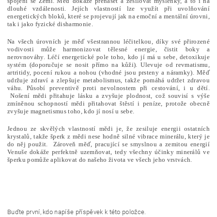
spojení se Zemí. Měď dokáže přenášet a zesilovat myšlenky, a to i na
dlouhé vzdálenosti. Jejích vlastností lze využít při uvolňování
energetických bloků, které se projevují jak na emoční a mentální úrovni,
tak i jako fyzické disharmonie.
Na všech úrovních je měď všestrannou léčitelkou, díky své přirozené
vodivosti může harmonizovat tělesné energie, čistit boky a
nerovnováhy. Léčí energetické pole toho, kdo jí má u sebe, detoxikuje
systém (doporučuje se nosit přímo na kůži). Ulevuje od revmatismu,
artritidy, pocení rukou a nohou (vhodné jsou prsteny a náramky). Měď
udržuje zdraví a zlepšuje metabolismus, takže pomáhá udržet zdravou
váhu. Působí preventivě proti nevolnostem při cestování, i u dětí.
Nošení mědi přitahuje lásku a zvyšuje plodnost, což souvisí s výše
zmíněnou schopností mědi přitahovat štěstí i peníze, protože obecně
zvyšuje magnetismus toho, kdo jí nosí u sebe.
Jednou ze skvělých vlastností mědi je, že zesiluje energii ostatních
krystalů, takže šperk z mědi nese hodně silné vibrace minerálu, který je
do něj použit. Zároveň měď, pracující se smyslnou a zemitou energií
Venuše dokáže perfektně uzemňovat, tedy všechny účinky minerálů ve
šperku pomůže aplikovat do našeho života ve všech jeho vrstvách.
Buďte první, kdo napíše příspěvek k této položce.