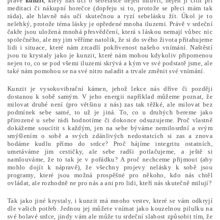
právě
kunzit
, který nás učí o sebelásce nejen mluvit, nejen jí cítit při
meditaci či nákupní horečce (dopřeju si to, protože se přeci mám tak
ráda), ale hlavně nás učí skutečnou a ryzí sebelásku žít. Úkol je to
nelehký, protože téma lásky je opředené mnoha iluzemi. Právě v srdeční
čakře jsou uložená mnohá přesvědčení, která s láskou nemají vůbec nic
společného, ale my jim věříme natolik, že si do svého života přitahujeme
lidi i situace, které nám zrcadlí pokřivenost našeho vnímání. Naštěstí
jsou tu krystaly jako je kunzit, které nám mohou kdykoliv připomenou
nejen to, co se pod všemi iluzemi skrývá a kým ve své podstatě jsme, ale
také nám pomohou se na své nitro naladit a trvale změnit své vnímání.
Kunzit je vysokovibrační kámen, jehož lekce nás dříve či později
dostanou k sobě samým. V jeho energii například můžeme poznat, že
milovat druhé není (pro většinu z nás) zas tak těžké, ale milovat bez
podmínek sebe samé, to už je jiná. To, co u druhých bereme jako
přirozené u sebe rádi hodnotíme či dokonce odsuzujeme. Proč vlastně
dokážeme soucítit s každým, jen na sebe býváme nemilosrdní a svým
smýšlením o sobě a svých zdánlivých nedostatcích si zas a znova
bodáme kudlu přímo do srdce? Proč hájíme integritu ostatních,
umetáváme jim cestičky, ale sebe radši potlačujeme, a ještě si
namlouváme, že to tak je v pořádku? A proč nechceme přijmout (aby
mohlo dojít k nápravě), že všechny projevy nelásky k sobě jsou
programy, které jsou možná prospěšné pro někoho, kdo nás chtěl
ovládat, ale rozhodně ne pro nás a ani pro lidi, kteří nás skutečně milují?
Tak jako jiné krystaly, i kunzit má mnoho vrstev, které se vám odkryjí
dle vašich potřeb. Jednou jej můžete vnímat jako kouzelnou pilulku na
své bolavé srdce, jindy vám ale může tu srdeční slabost způsobit tím, že