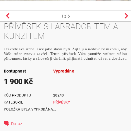
1
z 6
PŘÍVĚSEK S LABRADORITEM A
KUNZITEM
Otevřete své srdce lásce jako stavu bytí. Žijte ji a nedovolte nikomu, aby
Vaše srdce znovu zavřel. Tento přívěsek Vám pomůže vnímat stálou
přítomnost lásky a zároveň ji chránit, přijímat i odmítat, dávat a dostávat.
Dostupnost
Vyprodáno
1 900 Kč
KÓD PRODUKTU
20240
KATEGORIE
PŘÍVĚSKY
POLOŽKA BYLA VYPRODÁNA...
Dotaz