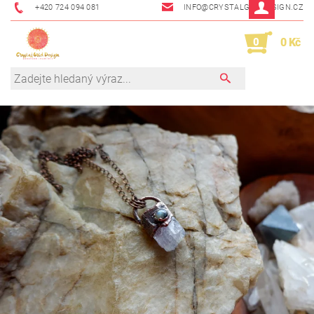
+420 724 094 081
INFO@CRYSTALGRIDDESIGN.CZ
0
0 Kč