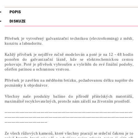
POPIS
DISKUZE
Přívěsek je vytvořený galvanizační technikou (electroforming) z mědi,
kunzitu a labradoritu.
Každý přívěsek je nejdříve ručně modelován a poté je na 12 - 48 hodin
ponořen do galvanizační lázně, kde se elektrochemickou cestou
pokovuje. Poté je přívěsek vybroušen a vyleštěn do své finální podoby,
ošetřen patinou a ochrannou vrstvou.
Přívěsek je zavěšen na měděném řetízku, požadovanou délku napište do
poznámky k objednávce.
Všechny naše produkty balíme do přírodě přátelských materiálů,
maximálně recyklovatelných, protože nám záleží na životním prostředí.
------------------------------------------------------------------------------------------------
------------------------------------------------------------------------------------------------
--------------------------------
Ze všech růžových kamenů, které všechny pracují se srdeční čakrou je to