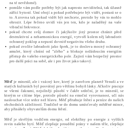
na té nevědomé).
pomůže vám podle potřeby být jak naprosto neviditelná, tak úžasně
zářící bytostí. Umí obojí a pokud potřebujete být vidět, postará se o
to. A zrovna tak pokud vidět být nechcete, protože by vás to mohlo
ohrozit. Lépe řečeno uvidí vás jen ten, kdo je naladěný na vaše
vibrační frekvence.
pokud chcete svůj domov či jakýkoliv jiný prostor chránit před
destruktivní a neharmonickou energií, vytvoří kolem něj labradorit
ochranný poklop a nepustí dovnitř negativitu všeho druhu.
pokud zvolíte labradorit jako šperk, je to doslova mocný ochranný
amulet, který chrání od “zlého” a blokuje nežádoucím energiím
přístup do vašeho energetického pole. Zajistí vám bezpečný prostor
pro další práci na sobě, ale i pro život jako takový.
Měď
je minerál, ale i vzácný kov, který je zasvěcen planetě Venuši a ve
starých kulturách byl posvátný pro většinu bohyň lásky. Ačkoliv pracuje
se všemi čakrami, nejsilněji působí v čakře srdeční, je to minerál, se
kterým se cítíme lépe, protože působí na emoční vyrovnanost, učí nás
naslouchat více srdce než hlavu. Měď přitahuje štěstí a peníze do našich
obchodních záležitostí. Tradičně se do domu umísťovaly měděné mince,
aby přinášely obyvatelům domu štěstí.
Měď je skvělým vodičem energie, od elektřiny po energie z vyšších
rovin našeho bytí. Měď zlepšuje proudění prány v našem těle, zlepšuje