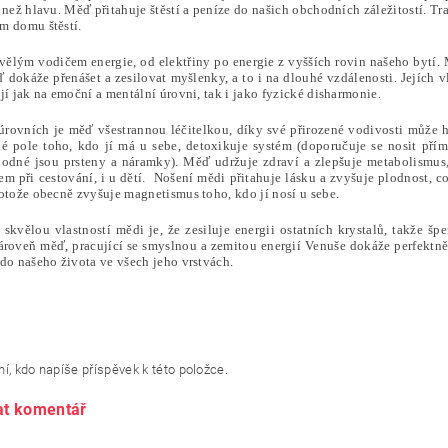
e než hlavu. Měď přitahuje štěstí a peníze do našich obchodních záležitostí. 
m domu štěstí.
vělým vodičem energie, od elektřiny po energie z vyšších rovin našeho bytí. 
dokáže přenášet a zesilovat myšlenky, a to i na dlouhé vzdálenosti. Jejích v
jí jak na emoční a mentální úrovni, tak i jako fyzické disharmonie.
úrovních je měď všestrannou léčitelkou, díky své přirozené vodivosti může h
ké pole toho, kdo jí má u sebe, detoxikuje systém (doporučuje se nosit přím
odné jsou prsteny a náramky). Měď udržuje zdraví a zlepšuje metabolismus,
m při cestování, i u dětí. Nošení mědi přitahuje lásku a zvyšuje plodnost, c
otože obecně zvyšuje magnetismus toho, kdo jí nosí u sebe.
 skvělou vlastností mědi je, že zesiluje energii ostatních krystalů, takže šp
ároveň měď, pracující se smyslnou a zemitou energií Venuše dokáže perfekt
do našeho života ve všech jeho vrstvách.
í, kdo napíše příspěvek k této položce.
at komentář