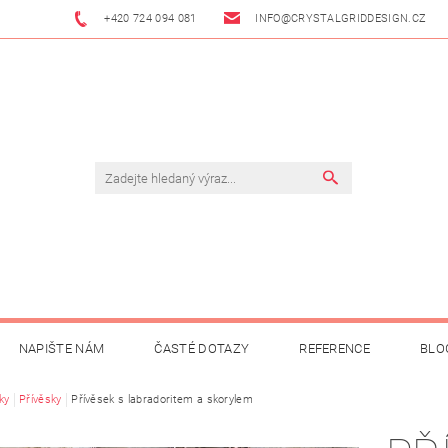
+420 724 094 081
INFO@CRYSTALGRIDDESIGN.CZ
NAPIŠTE NÁM
ČASTÉ DOTAZY
REFERENCE
BLO
ky
Přívěsky
Přívěsek s labradoritem a skorylem