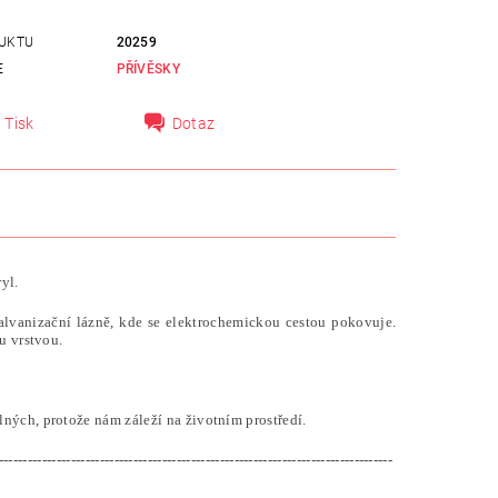
UKTU
20259
E
PŘÍVĚSKY
Tisk
Dotaz
ryl
.
alvanizační lázně, kde se elektrochemickou cestou pokovuje.
u vrstvou.
ných, protože nám záleží na životním prostředí.
----------------------------------------------------------------------------------