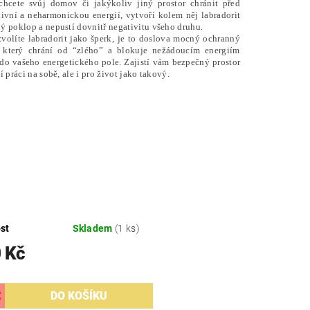
hcete svůj domov či jakýkoliv jiný prostor chránit před
tivní a neharmonickou energií, vytvoří kolem něj labradorit
ý poklop a nepustí dovnitř negativitu všeho druhu.
volíte labradorit jako šperk, je to doslova mocný ochranný
, který chrání od “zlého” a blokuje nežádoucím energiím
 do vašeho energetického pole. Zajistí vám bezpečný prostor
í práci na sobě, ale i pro život jako takový.
st
Skladem
(1 ks)
 Kč