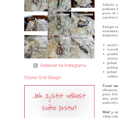
Ačkoliv 
podstatu 
pocit, že 
zacelení a
Energie l
neznamená
domácnost
zacelí
vytvoří
pomůže
zrovna 
pokud 
Sledovat na Instagramu
poklop
pokud 
vašeho 
Crystal Grid Design
Černé tur
tělesnost
proto léč
moc, prot
nedovolí s
Měď
je m
všemi čakr