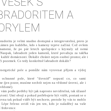
ÍVĚSEK S
BRADORITEM A
ORYLEM
bradoritu je velmi snadno dostupná a integrovatelná, proto je
 kámen pro každého, kdo s kameny teprve začíná. Což ovšem
namená, že po pár letech spolupráce s krystaly už nemá
 Naopak, labradorit jeden kamenů, které považuju za takřka
 každé domácnosti. Dokáže chránit nejen osobní prostor, ale i
či pozemek. Co tedy konkrétně labradorit dokáže?
 energetické pole a pomůže nám vyrovnat příjem a výdej
.
í ochranné pole, které “dovnitř” nepustí co, co sami
e (jen pozor, musíme nechtít nejen na vědomé úrovni, ale i
evědomé).
vám podle potřeby být jak naprosto neviditelná, tak úžasně
bytostí. Umí obojí a pokud potřebujete být vidět, postará se o
rovna tak pokud vidět být nechcete, protože by vás to mohlo
. Lépe řečeno uvidí vás jen ten, kdo je naladěný na vaše
í frekvence.