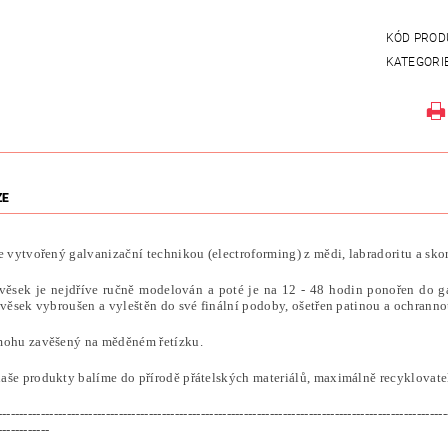
KÓD PROD
KATEGORI
ZE
e vytvořený galvanizační technikou (electroforming) z mědi, labradoritu a sko
věsek je nejdříve ručně modelován a poté je na 12 - 48 hodin ponořen do g
ívěsek vybroušen a vyleštěn do své finální podoby, ošetřen patinou a ochranno
mohu zavěšený na měděném řetízku.
aše produkty balíme do přírodě přátelských materiálů, maximálně recyklovatel
--------------------------------------------------------------------------------------------------------
------------