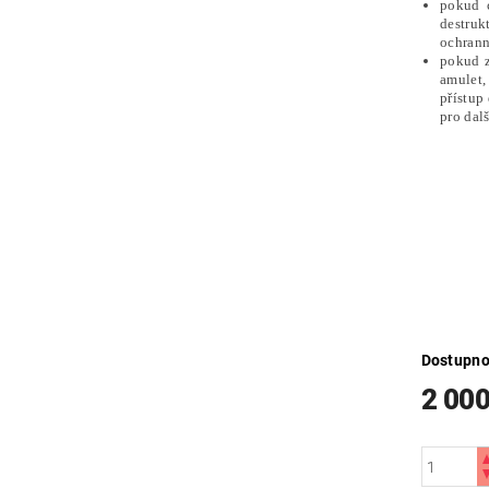
pokud c
destruk
ochrann
pokud z
amulet
přístup
pro dalš
Dostupno
2 000