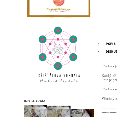
POPIS
DISKU
Přívěsek j
Každý pří
Poté je př
Přívěsek 
Všechny n
INSTAGRAM
-------------
-------------