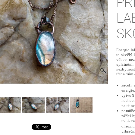
PŘ
LA
SK
Energie la
to skvělý
vůbec nez
uplatnění.
nezbytnost
třeba dům 
zacelí
energie
vytvoř
nechcem
na té n
pomůže 
zářící 
to. A z
ohrozit
vibračn