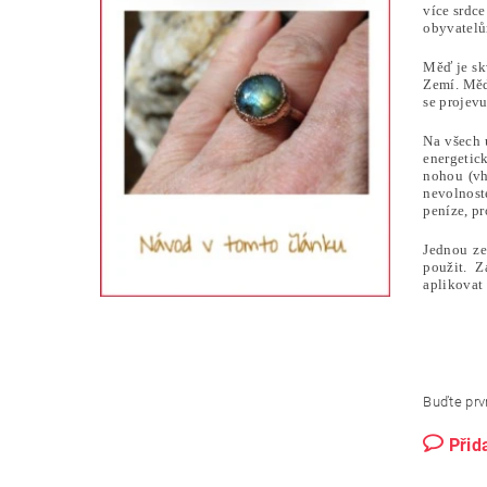
více srdc
obyvatelů
Měď je sk
Zemí. Měď 
se projevu
Na všech 
energetic
nohou (vh
nevolnoste
peníze, pr
Jednou ze
použit. Z
aplikovat 
Buďte prvn
Přid