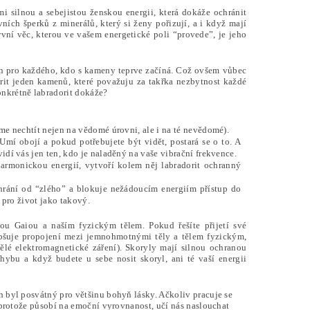
i silnou a sebejistou ženskou energii, která dokáže ochránit
ních šperků z minerálů, který si ženy pořizují, a i když mají
první věc, kterou ve vašem energetické poli “provede”, je jeho
men pro každého, kdo s kameny teprve začíná. Což ovšem vůbec
orit jeden kamenů, které považuju za takřka nezbytnost každé
onkrétně labradorit dokáže?
me nechtít nejen na vědomé úrovni, ale i na té nevědomé).
Umí obojí a pokud potřebujete být vidět, postará se o to. A
idí vás jen ten, kdo je naladěný na vaše vibrační frekvence.
harmonickou energií, vytvoří kolem něj labradorit ochranný
chrání od “zlého” a blokuje nežádoucím energiím přístup do
 pro život jako takový.
u Gaiou a naším fyzickým tělem. Pokud řešíte přijetí své
Zlepšuje propojení mezi jemnohmotnými těly a tělem fyzickým,
ělé elektromagnetické záření). Skoryly mají silnou ochranou
ohybu a když budete u sebe nosit skoryl, ani té vaší energii
ch byl posvátný pro většinu bohyň lásky. Ačkoliv pracuje se
e, protože působí na emoční vyrovnanost, učí nás naslouchat