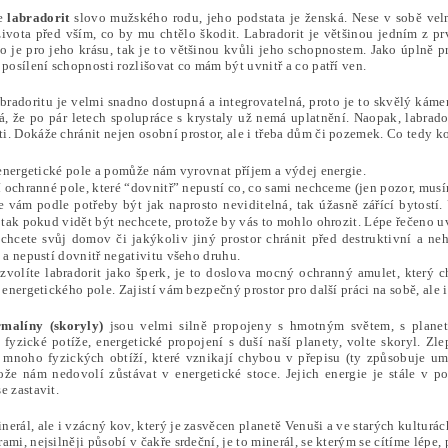
je
labradorit
slovo mužského rodu, jeho podstata je ženská. Nese v sobě velm
života před vším, co by mu chtělo škodit. Labradorit je většinou jedním z prv
to je pro jeho krásu, tak je to většinou kvůli jeho schopnostem. Jako úplně 
 posílení schopnosti rozlišovat co mám být uvnitř a co patří ven.
abradoritu je velmi snadno dostupná a integrovatelná, proto je to skvělý ká
, že po pár letech spolupráce s krystaly už nemá uplatnění. Naopak, labrad
i. Dokáže chránit nejen osobní prostor, ale i třeba dům či pozemek. Co tedy k
 energetické pole a pomůže nám vyrovnat příjem a výdej energie.
 ochranné pole, které “dovnitř” nepustí co, co sami nechceme (jen pozor, musí
 vám podle potřeby být jak naprosto neviditelná, tak úžasně zářící bytostí. 
tak pokud vidět být nechcete, protože by vás to mohlo ohrozit. Lépe řečeno uv
chcete svůj domov či jakýkoliv jiný prostor chránit před destruktivní a ne
 a nepustí dovnitř negativitu všeho druhu.
zvolíte labradorit jako šperk, je to doslova mocný ochranný amulet, který 
energetického pole. Zajistí vám bezpečný prostor pro další práci na sobě, ale i
malíny (skoryly)
jsou velmi silně propojeny s hmotným světem, s planeto
i, fyzické potíže, energetické propojení s duší naší planety, volte skoryl. 
í mnoho fyzických obtíží, které vznikají chybou v přepisu (ty způsobuje um
ože nám nedovolí zůstávat v energetické stoce. Jejich energie je stále v p
e zastavit.
inerál, ale i vzácný kov, který je zasvěcen planetě Venuši a ve starých kulturá
ami, nejsilněji působí v čakře srdeční, je to minerál, se kterým se cítíme lép