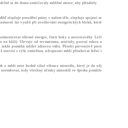
Tradičně se do domu umísťovaly měděné mince, aby přinášely
Měď zlepšuje proudění prány v našem těle, zlepšuje spojení se
lastností lze využít při uvolňování energetických bloků, které
armonizovat tělesné energie, čistit boky a nerovnováhy. Léčí
o na kůži). Ulevuje od revmatismu, artritidy, pocení rukou a
 takže pomáhá udržet zdravou váhu. Působí preventivě proti
ož souvisí s výše zmíněnou schopností mědi přitahovat štěstí i
erk z mědi nese hodně silné vibrace minerálu, který je do něj
ně uzemňovat, tedy všechny účinky minerálů ve šperku pomůže