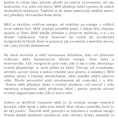
kterým se cítíme lépe, protože působí na emoční vyrovnanost, učí nás
naslouchat více srdce než hlavu. Měď přitahuje štěstí a peníze do našich
obchodních záležitostí. Tradičně se do domu umísťovaly měděné mince,
aby přinášely obyvatelům domu štěstí.
Měď je skvělým vodičem energie, od elektřiny po energie z vyšších
rovin našeho bytí. Měď zlepšuje proudění prány v našem těle, zlepšuje
spojení se Zemí. Měď dokáže přenášet a zesilovat myšlenky, a to i na
dlouhé vzdálenosti. Jejích vlastností lze využít při uvolňování
energetických bloků, které se projevují jak na emoční a mentální úrovni,
tak i jako fyzické disharmonie.
Na všech úrovních je měď všestrannou léčitelkou, díky své přirozené
vodivosti může harmonizovat tělesné energie, čistit boky a
nerovnováhy. Léčí energetické pole toho, kdo jí má u sebe, detoxikuje
systém (doporučuje se nosit přímo na kůži). Ulevuje od revmatismu,
artritidy, pocení rukou a nohou (vhodné jsou prsteny a náramky). Měď
udržuje zdraví a zlepšuje metabolismus, takže pomáhá udržet zdravou
váhu. Působí preventivě proti nevolnostem při cestování, i u dětí.
Nošení mědi přitahuje lásku a zvyšuje plodnost, což souvisí s výše
zmíněnou schopností mědi přitahovat štěstí i peníze, protože obecně
zvyšuje magnetismus toho, kdo jí nosí u sebe.
Jednou ze skvělých vlastností mědi je, že zesiluje energii ostatních
krystalů, takže šperk z mědi nese hodně silné vibrace minerálu, který je
do něj použit. Zároveň měď, pracující se smyslnou a zemitou energií
Venuše dokáže perfektně uzemňovat, tedy všechny účinky minerálů ve