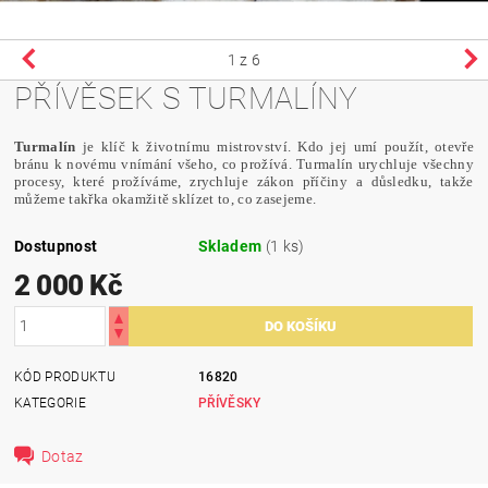
1
z 6
PŘÍVĚSEK S TURMALÍNY
Turmalín
je klíč k životnímu mistrovství. Kdo jej umí použít, otevře
bránu k novému vnímání všeho, co prožívá. Turmalín urychluje všechny
procesy, které prožíváme, zrychluje zákon příčiny a důsledku, takže
můžeme takřka okamžitě sklízet to, co zasejeme.
Dostupnost
Skladem
(1 ks)
2 000 Kč
KÓD PRODUKTU
16820
KATEGORIE
PŘÍVĚSKY
Dotaz