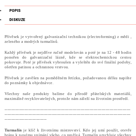
POPIS
DISKUZE
Přívěsek je vytvořený galvanizační technikou (electroforming) z mědi ,
zeleného a modrých turmalínů.
Každý přívěsek je nejdříve ručně modelován a poté je na 12 - 48 hodin
ponořen do galvanizační lázně, kde se elektrochemickou cestou
pokovuje. Poté je přívěsek vybroušen a vyleštěn do své finální podoby,
ošetřen patinou a ochrannou vrstvou.
Přívěsek je zavěšen na poměděném řetízku, požadovanou délku napište
do poznámky k objednávce.
Všechny naše produkty balíme do přírodě přátelských materiálů,
maximálně recyklovatelných, protože nám záleží na životním prostředí.
------------------------------------------------------------------------------------------------
------------------------------------------------------------------------------------------------
--------------------------------
Turmalín
je klíč k životnímu mistrovství. Kdo jej umí použít, otevře
bránu k novému vnímání všeho, co prožívá. Turmalín urychluje všechny