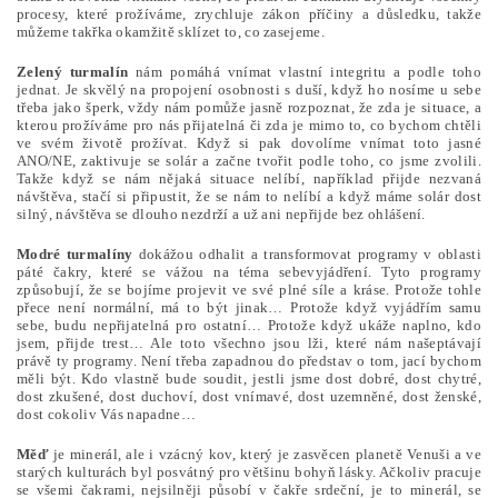
procesy, které prožíváme, zrychluje zákon příčiny a důsledku, takže
můžeme takřka okamžitě sklízet to, co zasejeme.
Zelený turmalín
nám pomáhá vnímat vlastní integritu a podle toho
jednat. Je skvělý na propojení osobnosti s duší, když ho nosíme u sebe
třeba jako šperk, vždy nám pomůže jasně rozpoznat, že zda je situace, a
kterou prožíváme pro nás přijatelná či zda je mimo to, co bychom chtěli
ve svém životě prožívat. Když si pak dovolíme vnímat toto jasné
ANO/NE, zaktivuje se solár a začne tvořit podle toho, co jsme zvolili.
Takže když se nám nějaká situace nelíbí, například přijde nezvaná
návštěva, stačí si připustit, že se nám to nelíbí a když máme solár dost
silný, návštěva se dlouho nezdrží a už ani nepřijde bez ohlášení.
Modré turmalíny
dokážou odhalit a transformovat programy v oblasti
páté čakry, které se vážou na téma
sebevyjádření. Tyto programy
způsobují, že se bojíme projevit ve své plné síle a kráse. Protože tohle
přece není normální, má to být jinak… Protože když vyjádřím samu
sebe, budu nepřijatelná pro ostatní… Protože když ukáže naplno, kdo
jsem, přijde trest… Ale toto všechno jsou lži, které nám našeptávají
právě ty programy. Není třeba zapadnou do představ o tom, jací bychom
měli být. Kdo vlastně bude soudit, jestli jsme dost dobré, dost chytré,
dost zkušené, dost duchoví, dost vnímavé, dost uzemněné, dost ženské,
dost cokoliv Vás napadne…
Měď
je minerál, ale i vzácný kov, který je zasvěcen planetě Venuši a ve
starých kulturách byl posvátný pro většinu bohyň lásky. Ačkoliv pracuje
se všemi čakrami, nejsilněji působí v čakře srdeční, je to minerál, se