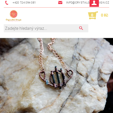
+420 724 094 081
INFO@CRYSTALGRIDDESIGN.CZ
0
0 Kč