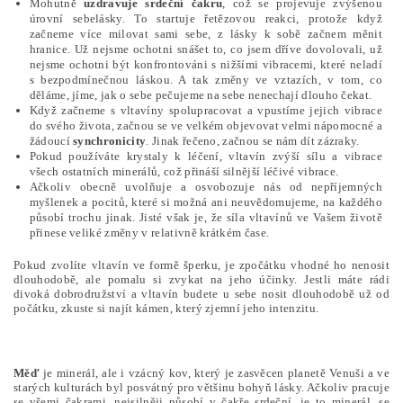
Mohutně
uzdravuje srdeční čakru
, což se projevuje zvýšenou
úrovní sebelásky. To startuje řetězovou reakci, protože když
začneme více milovat sami sebe, z lásky k sobě začnem
měnit
hranice. Už nejsme ochotni snášet to, co jsem dříve dovolovali, už
nejsme ochotni být konfrontováni s nižšími vibracemi, které neladí
s bezpodmínečnou láskou. A tak změny ve vztazích, v tom, co
děláme, jíme, jak o sebe pečujeme na sebe nenechají dlouho čekat.
Když začneme s vltavíny spolupracovat a vpustíme jejich vibrace
do svého života, začnou se ve velkém objevovat velmi nápomocné a
žádoucí
synchronicity
. Jinak řečeno, začnou se nám dít zázraky.
Pokud používáte krystaly k léčení, vltavín zvýší sílu a vibrace
všech ostatních minerálů, což přináší silnější léčivé vibrace.
Ačkoliv obecně uvolňuje a osvobozuje nás od nepříjemných
myšlenek a pocitů, které si možná ani neuvědomujeme, na každého
působí trochu jinak. Jisté však je, že síla vltavínů ve Vašem životě
přinese veliké změny v relativně krátkém čase.
Pokud zvolíte vltavín ve formě šperku, je zpočátku vhodné ho nenosit
dlouhodobě, ale pomalu si zvykat na jeho účinky. Jestli máte rádi
divoká dobrodružství a vltavín budete u sebe nosit dlouhodobě už od
počátku, zkuste si najít kámen, který zjemní jeho intenzitu.
Měď
je minerál, ale i vzácný kov, který je zasvěcen planetě Venuši a ve
starých kulturách byl posvátný pro většinu bohyň lásky. Ačkoliv pracuje
se všemi čakrami, nejsilněji působí v čakře srdeční, je to minerál, se