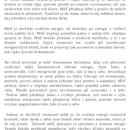
kterým se cítíme lépe, protože působí na emoční vyrovnanost, učí nás
naslouchat více srdce než hlavu. Měď přitahuje štěstí a peníze do našich
obchodních záležitostí. Tradičně se do domu umísťovaly měděné mince,
aby přinášely obyvatelům domu štěstí.
Měď je skvělým vodičem energie, od elektřiny po energie z vyšších
rovin našeho bytí. Měď zlepšuje proudění prány v našem těle, zlepšuje
spojení se Zemí. Měď dokáže přenášet a zesilovat myšlenky, a to i na
dlouhé vzdálenosti. Jejích vlastností lze využít při uvolňování
energetických bloků, které se projevují jak na emoční a mentální úrovni,
tak i jako fyzické disharmonie.
Na všech úrovních je měď všestrannou léčitelkou, díky své přirozené
vodivosti může harmonizovat tělesné energie, čistit boky a
nerovnováhy. Léčí energetické pole toho, kdo jí má u sebe, detoxikuje
systém (doporučuje se nosit přímo na kůži). Ulevuje od revmatismu,
artritidy, pocení rukou a nohou (vhodné jsou prsteny a náramky). Měď
udržuje zdraví a zlepšuje metabolismus, takže pomáhá udržet zdravou
váhu. Působí preventivě proti nevolnostem při cestování, i u dětí.
Nošení mědi přitahuje lásku a zvyšuje plodnost, což souvisí s výše
zmíněnou schopností mědi přitahovat štěstí i peníze, protože obecně
zvyšuje magnetismus toho, kdo jí nosí u sebe.
Jednou ze skvělých vlastností mědi je, že zesiluje energii ostatních
krystalů, takže šperk z mědi nese hodně silné vibrace minerálu, který je
do něj použit. Zároveň měď, pracující se smyslnou a zemitou energií
Venuše dokáže perfektně uzemňovat, tedy všechny účinky minerálů ve