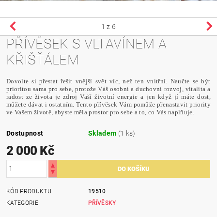
1
z 6
PŘÍVĚSEK S VLTAVÍNEM A
KŘIŠŤÁLEM
Dovolte si přestat řešit vnější svět víc, než ten vnitřní. Naučte se být
prioritou sama pro sebe, protože Váš osobní a duchovní rozvoj, vitalita a
radost ze života je zdroj Vaší životní energie a jen když jí máte dost,
můžete dávat i ostatním. Tento přívěsek Vám pomůže přenastavit priority
ve Vašem životě, abyste měla prostor pro sebe a to, co Vás naplňuje.
Dostupnost
Skladem
(1 ks)
2 000 Kč
KÓD PRODUKTU
19510
KATEGORIE
PŘÍVĚSKY