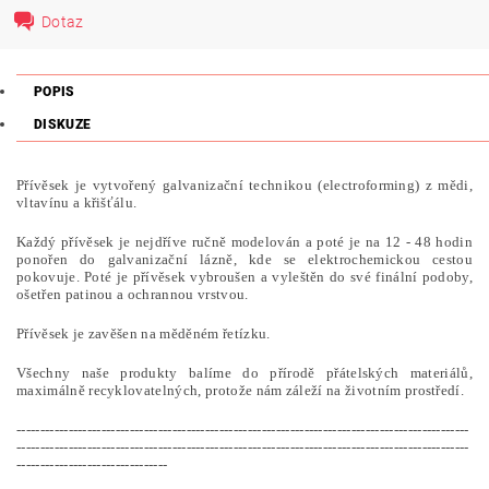
Dotaz
POPIS
DISKUZE
Přívěsek je vytvořený galvanizační technikou (electroforming) z mědi,
vltavínu a křišťálu.
Každý přívěsek je nejdříve ručně modelován a poté je na 12 - 48 hodin
ponořen do galvanizační lázně, kde se elektrochemickou cestou
pokovuje. Poté je přívěsek vybroušen a vyleštěn do své finální podoby,
ošetřen patinou a ochrannou vrstvou.
Přívěsek je zavěšen na měděném řetízku.
Všechny naše produkty balíme do přírodě přátelských materiálů,
maximálně recyklovatelných, protože nám záleží na životním prostředí.
------------------------------------------------------------------------------------------------
------------------------------------------------------------------------------------------------
--------------------------------