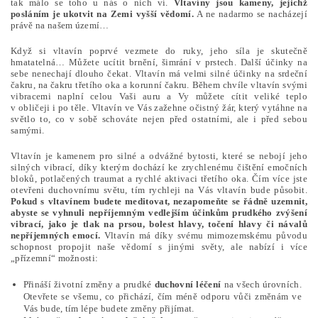
tak málo se toho u nás o nich ví.
Vltavíny jsou kameny, jejichž
posláním je ukotvit na Zemi vyšší vědomí.
A ne nadarmo se nacházejí
právě na našem území…
Když si vltavín poprvé vezmete do ruky, jeho síla je skutečně
hmatatelná… Můžete ucítit brnění, šimrání v prstech. Další účinky na
sebe nenechají dlouho čekat. Vltavín má velmi silné účinky na srdeční
čakru, na čakru třetího oka a korunní čakru. Během chvíle vltavín svými
vibracemi naplní celou Vaši auru a Vy můžete cítit veliké teplo
v obličeji i po těle. Vltavín ve Vás zažehne očistný žár, který vytáhne na
světlo to, co v sobě schováte nejen před ostatními, ale i před sebou
samými.
Vltavín je kamenem pro silné a odvážné bytosti, které se nebojí jeho
silných vibrací, díky kterým dochází ke zrychlenému čištění emočních
bloků, potlačených traumat a rychlé aktivaci třetího oka. Čím více jste
otevřeni duchovnímu světu, tím rychleji na Vás vltavín bude působit.
Pokud s vltavínem budete meditovat, nezapomeňte se řádně uzemnit,
abyste se vyhnuli nepříjemným vedlejším účinkům prudkého zvýšení
vibrací, jako je tlak na prsou, bolest hlavy, točení hlavy či návalů
nepříjemných emocí.
Vltavín má díky svému mimozemskému původu
schopnost propojit naše vědomí s jinými světy, ale nabízí i více
„přízemní“ možnosti:
Přináší životní změny a prudké
duchovní léčení
na všech úrovních.
Otevřete se všemu, co přichází, čím méně odporu vůči změnám ve
Vás bude, tím lépe budete změny přijímat.