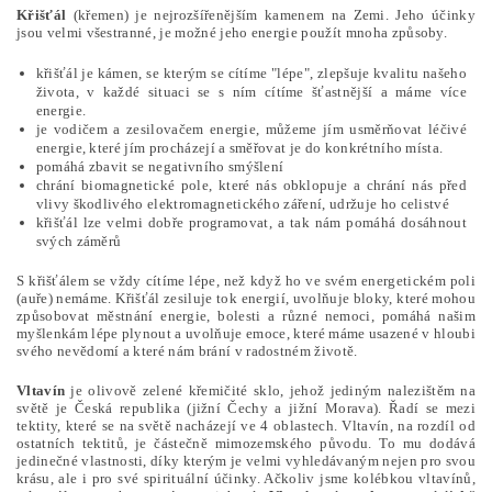
Křišťál
(křemen) je nejrozšířenějším kamenem na Zemi. Jeho účinky
jsou velmi všestranné, je možné jeho energie použít mnoha způsoby.
křišťál je kámen, se kterým se cítíme "lépe", zlepšuje kvalitu našeho
života, v každé situaci se s ním cítíme šťastnější a máme více
energie.
je vodičem a zesilovačem energie, můžeme jím usměrňovat léčivé
energie, které jím procházejí a směřovat je do konkrétního místa.
pomáhá zbavit se negativního smýšlení
chrání biomagnetické pole, které nás obklopuje a chrání nás před
vlivy škodlivého elektromagnetického záření, udržuje ho celistvé
křišťál lze velmi dobře programovat, a tak nám pomáhá dosáhnout
svých záměrů
S křišťálem se vždy cítíme lépe, než když ho ve svém energetickém poli
(auře) nemáme. Křišťál zesiluje tok energií, uvolňuje bloky, které mohou
způsobovat městnání energie, bolesti a různé nemoci, pomáhá našim
myšlenkám lépe plynout a uvolňuje emoce, které máme usazené v hloubi
svého nevědomí a které nám brání v radostném životě.
Vltavín
je olivově zelené křemičité sklo, jehož jediným nalezištěm na
světě je Česká republika (jižní Čechy a jižní Morava). Řadí se mezi
tektity, které se na světě nacházejí ve 4 oblastech. Vltavín, na rozdíl od
ostatních tektitů, je částečně mimozemského původu. To mu dodává
jedinečné vlastnosti, díky kterým je velmi vyhledávaným nejen pro svou
krásu, ale i pro své spirituální účinky. Ačkoliv jsme kolébkou vltavínů,