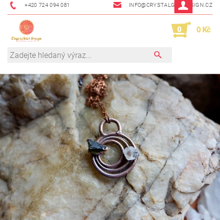
+420 724 094 081
INFO@CRYSTALGRIDDESIGN.CZ
0
0 Kč