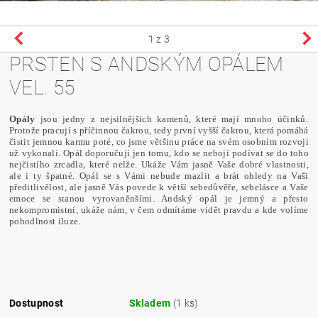
1
z 3
PRSTEN S ANDSKÝM OPÁLEM
VEL. 55
Opály
jsou jedny z nejsilnějších kamenů, které mají mnoho účinků.
Protože pracují s příčinnou čakrou, tedy první vyšší čakrou, která pomáhá
čistit jemnou karmu poté, co jsme většinu práce na svém osobním rozvoji
už vykonali. Opál doporučuji jen tomu, kdo se nebojí podívat se do toho
nejčistího zrcadla, které nelže. Ukáže Vám jasně Vaše dobré vlastnosti,
ale i ty špatné. Opál se s Vámi nebude mazlit a brát ohledy na Vaši
předitlivělost, ale jasně Vás povede k větší sebedůvěře, sebelásce a Vaše
emoce se stanou vyrovaněnšími. Andský opál je jemný a přesto
nekompromistní, ukáže nám, v čem odmítáme vidět pravdu a kde volíme
pohodlnost iluze.
Dostupnost
Skladem
(1 ks)