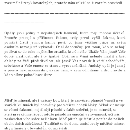
maximálně recyklovatelných, protože nám záleží na životním prostředí.
------------------------------------------------------------------------------------------------
------------------------------------------------------------------------------------------------
--------------------------------
Opály
jsou jedny z nejsilnějších kamenů, které mají mnoho účinků.
Protože pracují s příčinnou čakrou, tedy první vyšší čakrou, která
pomáhá čistit jemnou karmu poté, co jsme většinu práce na svém
osobním rozvoji už vykonali. Opál doporučuji jen tomu, kdo se nebojí
podívat se do toho nejčistího zrcadla, které nelže. Ukáže Vám jasně Vaše
dobré vlastnosti, ale i ty špatné. Opál se s Vámi nebude mazlit a brát
ohledy na Vaši předitlivělost, ale jasně Vás povede k větší sebedůvěře,
sebelásce a Vaše emoce se stanou vyrovaněnšími. Andský opál je jemný
a přesto nekompromistní, ukáže nám, v čem odmítáme vidět pravdu a
kde volíme pohodlnost iluze.
Měď
je minerál, ale i vzácný kov, který je zasvěcen planetě Venuši a ve
starých kulturách byl posvátný pro většinu bohyň lásky. Ačkoliv pracuje
se všemi čakrami, nejsilněji působí v čakře srdeční, je to minerál, se
kterým se cítíme lépe, protože působí na emoční vyrovnanost, učí nás
naslouchat více srdce než hlavu. Měď přitahuje štěstí a peníze do našich
obchodních záležitostí. Tradičně se do domu umísťovaly měděné mince,
aby přinášely obyvatelům domu štěstí.