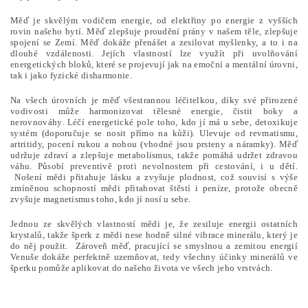
Měď je skvělým vodičem energie, od elektřiny po energie z vyšších
rovin našeho bytí. Měď zlepšuje proudění prány v našem těle, zlepšuje
spojení se Zemí. Měď dokáže přenášet a zesilovat myšlenky, a to i na
dlouhé vzdálenosti. Jejích vlastností lze využít při uvolňování
energetických bloků, které se projevují jak na emoční a mentální úrovni,
tak i jako fyzické disharmonie.
Na všech úrovních je měď všestrannou léčitelkou, díky své přirozené
vodivosti může harmonizovat tělesné energie, čistit boky a
nerovnováhy. Léčí energetické pole toho, kdo jí má u sebe, detoxikuje
systém (doporučuje se nosit přímo na kůži). Ulevuje od revmatismu,
artritidy, pocení rukou a nohou (vhodné jsou prsteny a náramky). Měď
udržuje zdraví a zlepšuje metabolismus, takže pomáhá udržet zdravou
váhu. Působí preventivě proti nevolnostem při cestování, i u dětí.
Nošení mědi přitahuje lásku a zvyšuje plodnost, což souvisí s výše
zmíněnou schopností mědi přitahovat štěstí i peníze, protože obecně
zvyšuje magnetismus toho, kdo jí nosí u sebe.
Jednou ze skvělých vlastností mědi je, že zesiluje energii ostatních
krystalů, takže šperk z mědi nese hodně silné vibrace minerálu, který je
do něj použit. Zároveň měď, pracující se smyslnou a zemitou energií
Venuše dokáže perfektně uzemňovat, tedy všechny účinky minerálů ve
šperku pomůže aplikovat do našeho života ve všech jeho vrstvách.