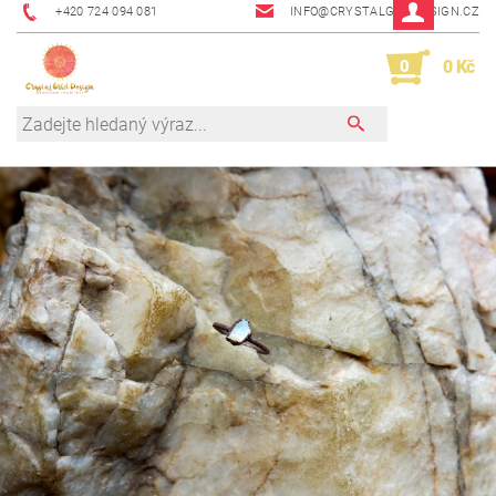
+420 724 094 081
INFO@CRYSTALGRIDDESIGN.CZ
0
0 Kč