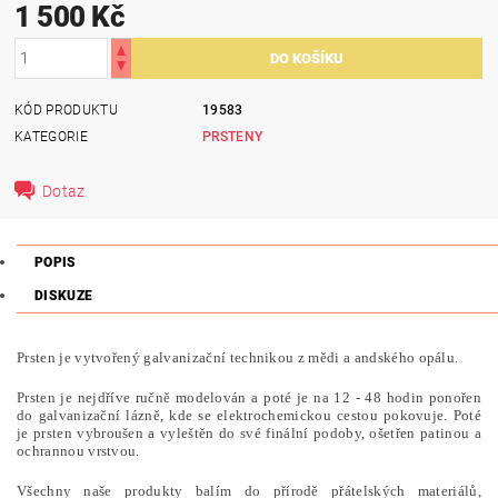
1 500 Kč
KÓD PRODUKTU
19583
KATEGORIE
PRSTENY
Dotaz
POPIS
DISKUZE
Prsten je vytvořený galvanizační technikou z mědi a andského opálu.
Prsten je nejdříve ručně modelován a poté je na 12 - 48 hodin ponořen
do galvanizační lázně, kde se elektrochemickou cestou pokovuje. Poté
je prsten vybroušen a vyleštěn do své finální podoby, ošetřen patinou a
ochrannou vrstvou.
Všechny naše produkty balím do přírodě přátelských materiálů,