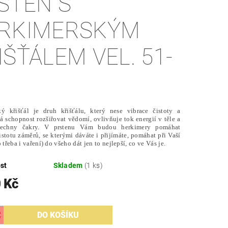
STEN S
RKIMERSKÝM
IŠŤÁLEM VEL. 51-
ký křišťál je druh křišťálu, který nese vibrace čistoty a
má schopnost rozšiřovat vědomí, ovlivňuje tok energií v těle a
všechny čakry. V prstenu Vám budou herkimery pomáhat
istotu záměrů, se kterými dáváte i přijímáte, pomáhat při Vaší
 třeba i vaření) do všeho dát jen to nejlepší, co ve Vás je.
st
Skladem
(1 ks)
 Kč