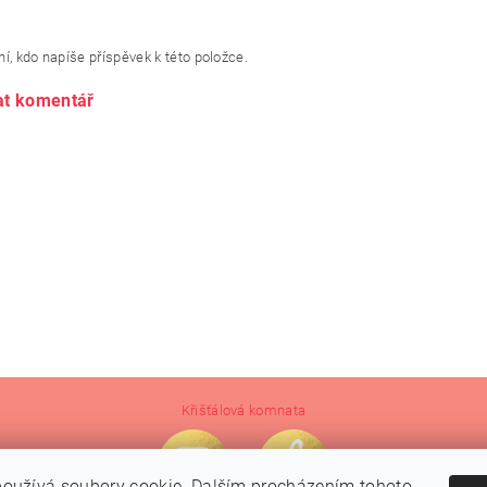
í, kdo napíše příspěvek k této položce.
at komentář
Křišťálová komnata
oužívá soubory cookie. Dalším procházením tohoto