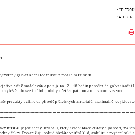
KÓD PROD
KATEGORI
ZE
 vytvořený galvanizační technikou z mědi a herkimeru.
nejdříve ručně modelován a poté je na 12 - 48 hodin ponořen do galvanizační 
a vyleštěn do své finální podoby, ošetřen patinou a ochrannou vrstvou.
aše produkty balíme do přírodě přátelských materiálů, maximálně recyklovatel
--------------------------------------------------------------------------------------------------------
------------
ský křišťál
je jedinečný křišťálu, který nese vibrace čistoty a jasnosti, má sc
echny čakry. Doporučuji, pokud hledáte vnitřní klid, stabilitu a zvýšení toků e