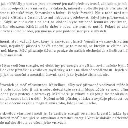
jak s křišťály pracovat jsou omezené jen naší představivostí, základem je mít 
0 minut odpočinku s minerály na čakrách, minerály volte dle jejich příslušnosti
pomoci tibetské mísy, šamanského bubnu či vykuřovadel. Nic z toho není nutn
 pole křišťálu a časem už to ani nebudete potřebovat. Když jste připravení, st
t. Když se budu chtít naladit na období výše zmíněné lemurské civilizace,
širším obrazem. Křišťál můžu držet v ruce, ale není to nutné. Pokud to zko
přichází celou dobu, jen možná v jiné podobě, než jste si mysleli.
inerál, ale i vzácný kov, který je zasvěcen planetě Venuši a ve starých kultu
rami, nejsilněji působí v čakře srdeční, je to minerál, se kterým se cítíme l
e než hlavu. Měď přitahuje štěstí a peníze do našich obchodních záležitostí
m domu štěstí.
vělým vodičem energie, od elektřiny po energie z vyšších rovin našeho bytí. 
dokáže přenášet a zesilovat myšlenky, a to i na dlouhé vzdálenosti. Jejích v
jí jak na emoční a mentální úrovni, tak i jako fyzické disharmonie.
úrovních je měď všestrannou léčitelkou, díky své přirozené vodivosti může h
ké pole toho, kdo jí má u sebe, detoxikuje systém (doporučuje se nosit přím
odné jsou prsteny a náramky). Měď udržuje zdraví a zlepšuje metabolismus,
m při cestování, i u dětí. Nošení mědi přitahuje lásku a zvyšuje plodnost, c
otože obecně zvyšuje magnetismus toho, kdo jí nosí u sebe.
 skvělou vlastností mědi je, že zesiluje energii ostatních krystalů, takže šp
ároveň měď, pracující se smyslnou a zemitou energií Venuše dokáže perfekt
do našeho života ve všech jeho vrstvách.