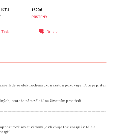
UKTU
16206
E
PRSTENY
Tisk
Dotaz
lázně, kde se elektrochemickou cestou pokovuje. Poté je prsten
ných, protože nám záleží na životním prostředí.
----------------------------------------------------------------------------------
hopnost rozšiřovat vědomí, ovlivňuje tok energií v těle a
nergií.