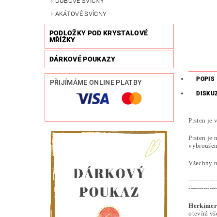
DUBOVÉ SVÍCNY
AKÁTOVÉ SVÍCNY
PODLOŽKY POD KRYSTALOVÉ
MŘÍŽKY
DÁRKOVÉ POUKAZY
POPIS
PŘIJÍMÁME ONLINE PLATBY
DISKU
Prsten je
Prsten je 
vybroušen 
Všechny n
-------------
-------------
Herkimer
otevírá vš