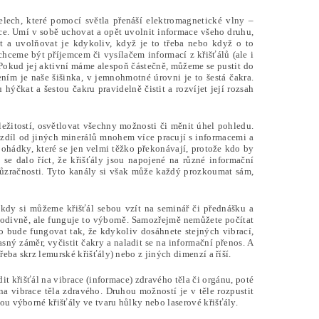
elech, které pomocí světla přenáší elektromagnetické vlny –
ce. Umí v sobě uchovat a opět uvolnit informace všeho druhu,
at a uvolňovat je kdykoliv, když je to třeba nebo když o to
hceme být příjemcem či vysílačem informací z křišťálů (ale i
 Pokud jej aktivní máme alespoň částečně, můžeme se pustit do
ením je naše šišinka, v jemnohmotné úrovni je to šestá čakra.
hýčkat a šestou čakru pravidelně čistit a rozvíjet její rozsah
ležitostí, osvětlovat všechny možnosti či měnit úhel pohledu.
 rozdíl od jiných minerálů mnohem více pracují s informacemi a
 pohádky, které se jen velmi těžko překonávají, protože kdo by
se dalo říct, že křišťály jsou napojené na různé informační
 průzračnosti. Tyto kanály si však může každý prozkoumat sám,
kdy si můžeme křišťál sebou vzít na seminář či přednášku a
podivně, ale funguje to výborně. Samozřejmě nemůžete počítat
 to bude fungovat tak, že kdykoliv dosáhnete stejných vibrací,
asný záměr, vyčistit čakry a naladit se na informační přenos. A
řeba skrz lemurské křišťály) nebo z jiných dimenzí a říší.
t křišťál na vibrace (informace) zdravého těla či orgánu, poté
 na vibrace těla zdravého. Druhou možností je v těle rozpustit
sou výborné křišťály ve tvaru hůlky nebo laserové křišťály.