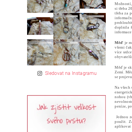
Možností, 
si třeba 2
třeba za 
informační
prohloubi
doplnila 
informace 
Měď
je m
všemi čak
více srdc
obyvatelů
Měď je sk
Zemí. Měď 
Sledovat na Instagramu
se projevu
Na všech 
energetic
nohou (vh
nevolnoste
peníze, pr
Jednou ze
použit. Z
aplikovat 