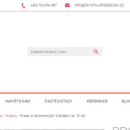
+420 724 094 081
INFO@CRYSTALGRIDDESIGN.CZ
NAPIŠTE NÁM
ČASTÉ DOTAZY
REFERENCE
BLO
ky
Prsteny
Prsten s herkimerským křišťálem vel. 51-52