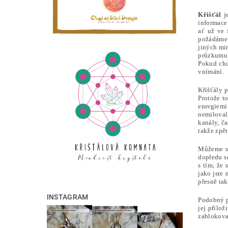
Křišťál
je
informace
ať už ve 
požádáme.
jiných mi
průzkumu 
Pokud chce
vnímání.
Křišťály 
Protože to
energiemi 
nemiloval
kanály, č
takže zpě
Můžeme s 
dopředu s
s tím, že 
jako jste 
přesně tak
INSTAGRAM
Podobný př
jej přilož
zablokovan