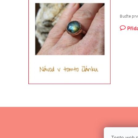
Buďte prvn
Přid
Tento web p