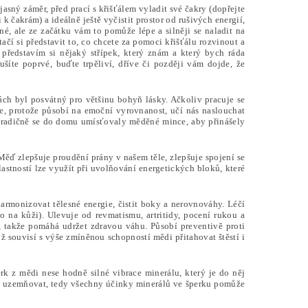
jasný záměr, před prací s křišťálem vyladit své čakry (dopřejte
 k čakrám) a ideálně ještě vyčistit prostor od rušivých energií,
é, ale ze začátku vám to pomůže lépe a silněji se naladit na
ačí si představit to, co chcete za pomoci křišťálu rozvinout a
 představím si nějaký střípek, který znám a který bych ráda
ušíte poprvé, buďte trpěliví, dříve či později vám dojde, že
rách byl posvátný pro většinu bohyň lásky. Ačkoliv pracuje se
épe, protože působí na emoční vyrovnanost, učí nás naslouchat
. Tradičně se do domu umísťovaly měděné mince, aby přinášely
Měď zlepšuje proudění prány v našem těle, zlepšuje spojení se
lastností lze využít při uvolňování energetických bloků, které
armonizovat tělesné energie, čistit boky a nerovnováhy. Léčí
o na kůži). Ulevuje od revmatismu, artritidy, pocení rukou a
 takže pomáhá udržet zdravou váhu. Působí preventivě proti
ož souvisí s výše zmíněnou schopností mědi přitahovat štěstí i
erk z mědi nese hodně silné vibrace minerálu, který je do něj
ně uzemňovat, tedy všechny účinky minerálů ve šperku pomůže