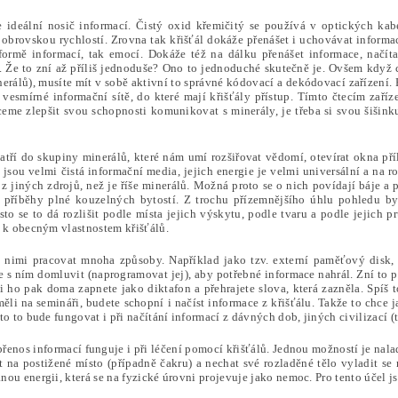
 ideální nosič informací. Čistý oxid křemičitý se používá v optických kab
 obrovskou rychlostí. Zrovna tak křišťál dokáže přenášet i uchovávat informa
formě informací, tak emocí. Dokáže též na dálku přenášet informace, načít
 Že to zní až příliš jednoduše? Ono to jednoduché skutečně je. Ovšem když c
nerálů), musíte mít v sobě aktivní to správné kódovací a dekódovací zařízení.
vesmírné informační sítě, do které mají křišťály přístup. Tímto čtecím zaříz
me zlepšit svou schopnosti komunikovat s minerály, je třeba si svou šišinku 
patří do skupiny minerálů, které nám umí rozšiřovat vědomí, otevírat okna pří
 jsou velmi čistá informační media, jejich energie je velmi universální a na
z jiných zdrojů, než je říše minerálů. Možná proto se o nich povídají báje a
 příběhy plné kouzelných bytostí. Z trochu přízemnějšího úhlu pohledu by 
asto se to dá rozlišit podle místa jejich výskytu, podle tvaru a podle jejich
t k obecným vlastnostem křišťálů.
nimi pracovat mnoha způsoby. Například jako tzv. externí paměťový disk, 
e s ním domluvit (naprogramovat jej), aby potřebné informace nahrál. Zní to 
si ho pak doma zapnete jako diktafon a přehrajete slova, která zazněla. Spíš
měli na semináři, budete schopní i načíst informace z křišťálu. Takže to chce j
to to bude fungovat i při načítání informací z dávných dob, jiných civilizací (t
enos informací funguje i při léčení pomocí křišťálů. Jednou možností je naladi
it na postižené místo (případně čakru) a nechat své rozladěné tělo vyladit se
ou energii, která se na fyzické úrovni projevuje jako nemoc. Pro tento účel j