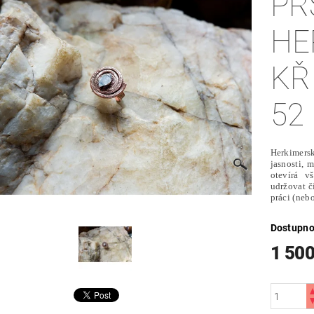
PR
HE
KŘ
52
Herkimers
jasnosti, 
otevírá 
udržovat č
práci (nebo
Dostupno
1 500