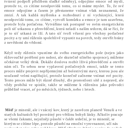
tvrzení podpoří příslibem sladké odměny), odpojíme emoce od mysli,
protože to, co cítíme neodpovídá tomu, co si máme myslet. To, že své
emoce odpojíme a časem je přestaneme vnímat však neznamená, že
zmizí. A tak každá myšlenka a rozhodnutí z ní vycházející, která
neodpovídá tomu, co cítíme, vytvoří komůrku a emoce je tam uzavřena,
protože byla potlačena. Vytváříme tak postupně ve svém energetickém
poli síť utkanou z přesvědčení, která neladí s naším srdcem, dá se říci, že
je to síť utkaná ze lží. A tato síť tvoří vězení pro všechny potlačené
pocity a ty umí růženín spolehlivě vypustit na povrch, tedy otevřít brány
z nevědomí do vědomí.
Když tedy růženín vpustíme do svého energetického pole (nejen jako
růžovoučké potěšení pro radost, ale skutečně silného spojence), můžeme
očekávat velký třesk. Dokáže doslova rozbít lživá přesvědčení a otevřít
nám oči. To sebou nese vyplavení potlačených emocí, takže se tento
proces může projevit nepříjemnými až bolestivými stavy, kterou jsou ale
současně velmi naplňující, protože konečně začneme vnímat své pocity.
Tento proces může být různě dlouhý, dle prorostlosti sítě z nepravd, ale
vždy probíhá ve spirále, takže se můžeme k růženínu jako průvodci
průběžně vracet, ať po měsících, týdnech, nebo i letech.
Měď
je minerál, ale i vzácný kov, který je zasvěcen planetě Venuši a ve
starých kulturách byl posvátný pro většinu bohyň lásky. Ačkoliv pracuje
se všemi čakrami, nejsilněji působí v čakře srdeční, je to minerál, se
kterým se cítíme lépe, protože působí na emoční vyrovnanost, učí nás