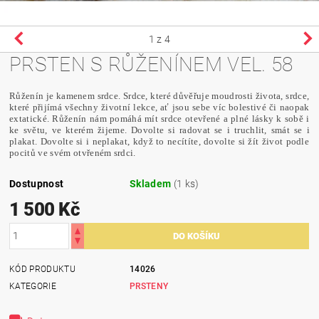
1
z 4
PRSTEN S RŮŽENÍNEM VEL. 58
Růženín je kamenem srdce. Srdce, které důvěřuje moudrosti života, srdce,
které přijímá všechny životní lekce, ať jsou sebe víc bolestivé či naopak
extatické. Růženín nám pomáhá mít srdce otevřené a plné lásky k sobě i
ke světu, ve kterém žijeme. Dovolte si radovat se i truchlit, smát se i
plakat. Dovolte si i neplakat, když to necítíte, dovolte si žít život podle
pocitů ve svém otvřeném srdci.
Dostupnost
Skladem
(1 ks)
1 500 Kč
KÓD PRODUKTU
14026
KATEGORIE
PRSTENY