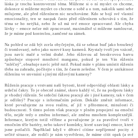
láska je trochu kontroverzní téma. Můžeme si o ní myslet co chceme,
dokonce si můžeme myslet co chceme o sobě a o tom, nakolik sami sebe
milujeme, ale před růženínem nic neschováme. Kdo se bojí své vlastní
emocionality, ten se naopak často před růženínem schovává s tím, že
téma se ho netýká, nebo že už má své emoce zpracované. Ale chyba
lávky – emoce nelze mít zpracované, maximálně si můžeme namlouvat,
že je máme pod kontrolou, zamčené na zámek.
Na pohled se zdá být zcela obyčejným, dá se sehnat buď jako broušený
či tromlovaný, nebo jako surové kusy kamenů. Krystaly tvoří jen vzácně,
jsou navíc malé a velmi drahé. Jeho růžovou až broskvovou barvu
způsobuje stopové množství manganu, pokud je ten Vás růženín
“mléčný”, obsahuje navíc ještě rutil. Pokud máte v plánu umístit růženín
třeba na zahradu, počítejte s tím, že časem zešedne. V čem je unikátnost
růženínu ve srovnání s jinými růžovými kameny?
Růženín pracuje s vrstvami naší bytosti, které odpovídají oblasti lásky a
srdeční čakry. To je obecně známé, skoro každý ví, že na podporu lásky
je vhodný růženín. Se srdeční čakrou pracují ale i jiné kameny, tak v čem
je odlišný? Pracuje s informačním polem. Dokáže změnit informace,
které považujeme za svou realitu, ať již v přítomnost, minulosti či
budoucnosti. S tímto polem však pracuje v plném propojení na emoční
tělo, nejde tedy o změnu informací, ale změnu mnohem komplexnější.
Informace, kterým totiž věříme a považujeme je za pravdivé tvoří v
emočním těle bariéry, nebo takové komůrky, které uzavírají emoce, které
jsme potlačili. Například když v dětství cítíme nepříjemné pocity z
určité situace, ale rodiči je nám vysvětleno, že máme cítit opak (a své