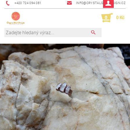
+420 724 094 081
INFO@CRYSTALGRIDDESIGN.CZ
0
0 Kč