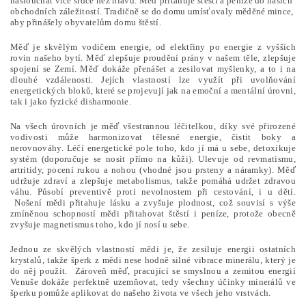
naslouchat více srdce než hlavu. Měď přitahuje štěstí a peníze do našich
obchodních záležitostí. Tradičně se do domu umísťovaly měděné mince,
aby přinášely obyvatelům domu štěstí.
Měď je skvělým vodičem energie, od elektřiny po energie z vyšších
rovin našeho bytí. Měď zlepšuje proudění prány v našem těle, zlepšuje
spojení se Zemí. Měď dokáže přenášet a zesilovat myšlenky, a to i na
dlouhé vzdálenosti. Jejích vlastností lze využít při uvolňování
energetických bloků, které se projevují jak na emoční a mentální úrovni,
tak i jako fyzické disharmonie.
Na všech úrovních je měď všestrannou léčitelkou, díky své přirozené
vodivosti může harmonizovat tělesné energie, čistit boky a
nerovnováhy. Léčí energetické pole toho, kdo jí má u sebe, detoxikuje
systém (doporučuje se nosit přímo na kůži). Ulevuje od revmatismu,
artritidy, pocení rukou a nohou (vhodné jsou prsteny a náramky). Měď
udržuje zdraví a zlepšuje metabolismus, takže pomáhá udržet zdravou
váhu. Působí preventivě proti nevolnostem při cestování, i u dětí.
Nošení mědi přitahuje lásku a zvyšuje plodnost, což souvisí s výše
zmíněnou schopností mědi přitahovat štěstí i peníze, protože obecně
zvyšuje magnetismus toho, kdo jí nosí u sebe.
Jednou ze skvělých vlastností mědi je, že zesiluje energii ostatních
krystalů, takže šperk z mědi nese hodně silné vibrace minerálu, který je
do něj použit. Zároveň měď, pracující se smyslnou a zemitou energií
Venuše dokáže perfektně uzemňovat, tedy všechny účinky minerálů ve
šperku pomůže aplikovat do našeho života ve všech jeho vrstvách.