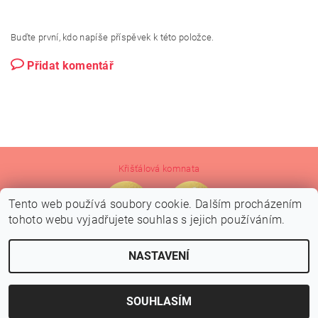
Buďte první, kdo napíše příspěvek k této položce.
Přidat komentář
Křišťálová komnata
Tento web používá soubory cookie. Dalším procházením
tohoto webu vyjadřujete souhlas s jejich používáním.
NASTAVENÍ
2026 © Crystal Grid Design, všechna práva vyhrazena
Vytvořil Shoptet
SOUHLASÍM