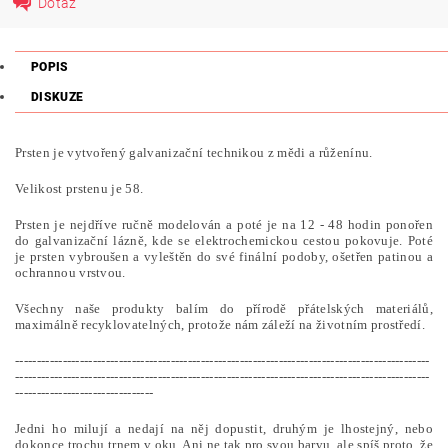
Dotaz
POPIS
DISKUZE
Prsten je vytvořený galvanizační technikou z mědi a růženínu.
Velikost prstenu je 58.
Prsten je nejdříve ručně modelován a poté je na 12 - 48 hodin ponořen
do galvanizační lázně, kde se elektrochemickou cestou pokovuje. Poté
je prsten vybroušen a vyleštěn do své finální podoby, ošetřen patinou a
ochrannou vrstvou.
Všechny naše produkty balím do přírodě přátelských materiálů,
maximálně recyklovatelných, protože nám záleží na životním prostředí.
------------------------------------------------------------------------------------------------
------------------------------------------------------------------------------------------------
--------------------------------
Jedni ho milují a nedají na něj dopustit, druhým je lhostejný, nebo
dokonce trochu trnem v oku. Ani ne tak pro svou barvu, ale spíš proto, že