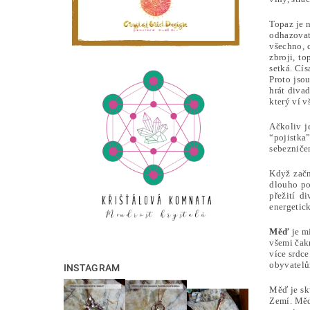
Topaz je n
odhazovat
všechno, 
zbroji, t
setká. Cí
Proto jso
hrát diva
který ví v
Ačkoliv j
“pojistka
sebezniče
Když začn
dlouho po
přežití d
energetic
Měď
je m
všemi čakr
více srdc
obyvatelů
INSTAGRAM
Měď je sk
Zemí. Měď 