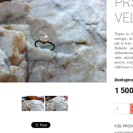
PR
VEL
Topaz je z
energie, k
jak si být 
Dokáže ja
neharmoni
nám akorá
pocity viny
vděčnost z
Dostupno
1 500
KÓD PROD