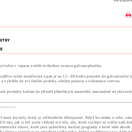
KATEGORI
ETRY
ZE
 vytvořen z topazu a mědi technikou zvanou galvanoplastika.
 nejdříve ručně modelován a pak je na 12 - 48 hodin ponořen do galvanizační l
 a vyleštěn do své finální podoby, ošetřen patinou a ochrannou vrstvou.
aše produkty balíme do přírodě přátelských materiálů, maximálně recyklovatel
--------------------------------------------------------------------------------------------------------
-------------
í mezi krystaly, který je ztělesněním důstojnosti. Když ho máme u sebe, zaha
Učí nás, jak si být zcela vědomí své síly, síly, která vychází ze světla naší 
armonické emoce, které jsou způsobeny starými programy a které nám akorát o
ch i lítost a napojit se na moudrost svého srdce, hrdost a vděčnost za to, kým js