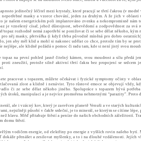
aprosto jedinečný léčitel mezi krystaly, které pracují se třetí čakrou (v modré
 nepotřebné masky a vzorce chování, jeden za druhým. A že jich v oblasti
co je našem energetickém poli implantováno zvenku a nekompromisně nám to z
opaz je vznešený císař, jehož důstojnost, sebevědomí a zodpovědnost za svá
sař/topaz rozhodně nemá zapotřebí se ponižovat či se sebe dělat někoho, kým n
u pro něj masky, přetvářka (i když třeba původně míněná pro dobro ostatních)
dlo, jen aby měl klid a mohl si nakonec udělat co chce, protože tím by se pro
še nejlépe, ale klidně požádá o pomoc či radu tam, kde si není jistý svou moud
e topaz na první pohled jasně čitelný kámen, svou moudrost a sílu předá j
” proti zneužití, protože silně aktivní třetí čakra bez propojení se srdcem
ní.
ete pracovat s topazem, můžete očekávat i fyzické symptomy očisty v oblas
tlačovaná zlost a klidně i nenávist. Tyto růstové emoce se objevují vždy, kd
ivadlo či ze sebe dělat někoho jiného. Spolupráce s topazem bývá potřeba 
kých útoků, manipulací a je nejvíce promořena nehmotnými “parazity”. Proto d
inerál, ale i vzácný kov, který je zasvěcen planetě Venuši a ve starých kulturá
ami, nejsilněji působí v čakře srdeční, je to minerál, se kterým se cítíme lép
e než hlavu. Měď přitahuje štěstí a peníze do našich obchodních záležitostí. 
m domu štěstí.
vělým vodičem energie, od elektřiny po energie z vyšších rovin našeho bytí. 
dokáže přenášet a zesilovat myšlenky, a to i na dlouhé vzdálenosti. Jejích v