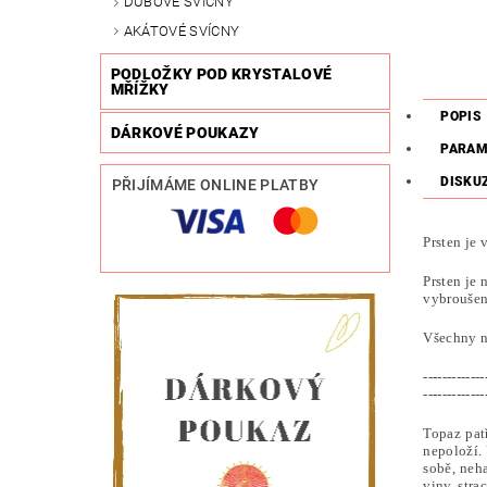
DUBOVÉ SVÍCNY
AKÁTOVÉ SVÍCNY
PODLOŽKY POD KRYSTALOVÉ
MŘÍŽKY
POPIS
DÁRKOVÉ POUKAZY
PARAM
DISKU
PŘIJÍMÁME ONLINE PLATBY
Prsten je
Prsten je
vybroušen
Všechny n
-------------
-------------
Topaz patř
nepoloží. 
sobě, neh
viny, stra