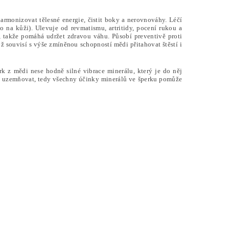
armonizovat tělesné energie, čistit boky a nerovnováhy. Léčí
o na kůži). Ulevuje od revmatismu, artritidy, pocení rukou a
 takže pomáhá udržet zdravou váhu. Působí preventivě proti
ož souvisí s výše zmíněnou schopností mědi přitahovat štěstí i
erk z mědi nese hodně silné vibrace minerálu, který je do něj
ně uzemňovat, tedy všechny účinky minerálů ve šperku pomůže