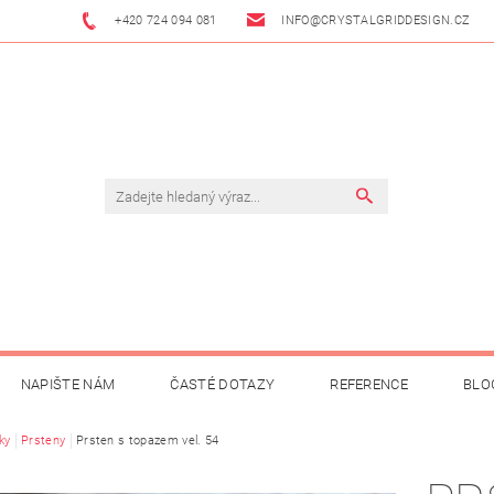
+420 724 094 081
INFO@CRYSTALGRIDDESIGN.CZ
NAPIŠTE NÁM
ČASTÉ DOTAZY
REFERENCE
BLO
ky
Prsteny
Prsten s topazem vel. 54