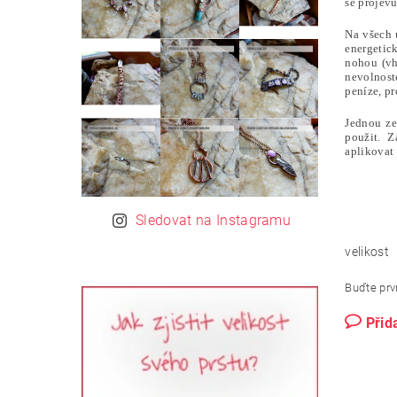
se projevu
Na všech 
energetic
nohou (vh
nevolnoste
peníze, pr
Jednou ze
použit. Z
aplikovat 
Sledovat na Instagramu
velikost
Buďte prvn
Přid