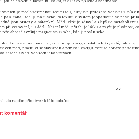
jí jak na emoční a mentální úrovni, tak i jako fyzické disharmonie.
úrovních je měď všestrannou léčitelkou, díky své přirozené vodivosti může h
ké pole toho, kdo jí má u sebe, detoxikuje systém (doporučuje se nosit přím
odné jsou prsteny a náramky). Měď udržuje zdraví a zlepšuje metabolismus,
m při cestování, i u dětí. Nošení mědi přitahuje lásku a zvyšuje plodnost, c
otože obecně zvyšuje magnetismus toho, kdo jí nosí u sebe.
 skvělou vlastností mědi je, že zesiluje energii ostatních krystalů, takže šp
ároveň měď, pracující se smyslnou a zemitou energií Venuše dokáže perfekt
do našeho života ve všech jeho vrstvách.
55
í, kdo napíše příspěvek k této položce.
at komentář