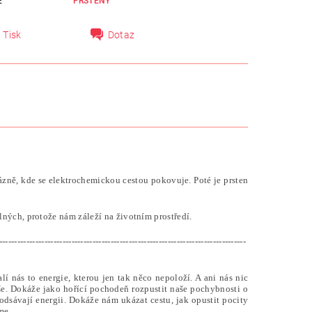
E
PRSTENY
Tisk
Dotaz
ázně, kde se elektrochemickou cestou pokovuje. Poté je prsten
ných, protože nám záleží na životním prostředí.
----------------------------------------------------------------------------------
lí nás to energie, kterou jen tak něco nepoloží. A ani nás nic
duše. Dokáže jako hořící pochodeň rozpustit naše pochybnosti o
dsávají energii. Dokáže nám ukázat cestu, jak opustit pocity
me.