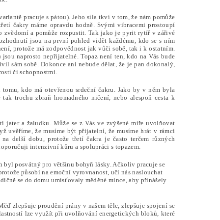
 variantě pracuje s pátou). Jeho síla tkví v tom, že nám pomůže
 třetí čakry máme opravdu hodně. Svými vibracemi prostoupí
vědomí a pomůže rozpustit. Tak jako je pyrit rytíř v zářivé
 rozhodnutí jsou na první pohled vidět každému, kdo se s ním
ení, protože má zodpovědnost jak vůči sobě, tak i k ostatním.
 jsou naprosto nepřijatelné. Topaz není ten, kdo na Vás bude
tivil sám sobě. Dokonce ani nebude dělat, že je pan dokonalý,
rostí či schopnostmi.
en tomu, kdo má otevřenou srdeční čakru. Jako by v něm byla
 je tak trochu zbraň hromadného ničení, nebo alespoň cesta k
ti jater a žaludku. Může se z Vás ve zvýšené míře uvolňovat
yž uvěříme, že musíme být přijatelní, že musíme hrát v rámci
na delší dobu, protože třetí čakra je často terčem různých
oporučuji intenzivní kůru a spolupráci s topazem.
ch byl posvátný pro většinu bohyň lásky. Ačkoliv pracuje se
e, protože působí na emoční vyrovnanost, učí nás naslouchat
Tradičně se do domu umísťovaly měděné mince, aby přinášely
Měď zlepšuje proudění prány v našem těle, zlepšuje spojení se
lastností lze využít při uvolňování energetických bloků, které