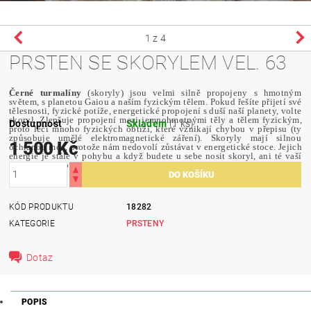
1
z 4
PRSTEN SE SKORYLEM VEL. 63
Černé turmalíny
(skoryly) jsou velmi silně propojeny s hmotným
.
světem, s planetou Gaiou a naším fyzickým tělem. Pokud řešíte přijetí své
tělesnosti, fyzické potíže, energetické propojení s duší naší planety, volte
skoryl. Zlepšuje propojení mezi jemnohmotnými těly a tělem fyzickým,
Dostupnost
Skladem
(1 ks)
proto léčí mnoho fyzických obtíží, které vznikají chybou v přepisu (ty
způsobuje umělé elektromagnetické záření). Skoryly mají silnou
1 500 Kč
ochranou moc, protože nám nedovolí zůstávat v energetické stoce. Jejich
energie je stále v pohybu a když budete u sebe nosit skoryl, ani té vaší
energii nedovolí se zastavit.
KÓD PRODUKTU
18282
KATEGORIE
PRSTENY
Dotaz
POPIS