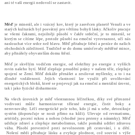
ani té vaší energii nedovolí se zastavit.
Měď
je minerál, ale i vzácný kov, který je zasvěcen planetě Venuši a ve
starých kulturách byl posvátný pro většinu bohyň lásky. Ačkoliv pracuje
se všemi čakrami, nejsilněji působí v čakře srdeční, je to minerál, se
kterým se cítíme lépe, protože působí na emoční vyrovnanost, učí nás
naslouchat více srdce než hlavu. Měď přitahuje štěstí a peníze do našich
obchodních záležitostí. Tradičně se do domu umísťovaly měděné mince,
aby přinášely obyvatelům domu štěstí.
Měď je skvělým vodičem energie, od elektřiny po energie z vyšších
rovin našeho bytí. Měď zlepšuje proudění prány v našem těle, zlepšuje
spojení se Zemí. Měď dokáže přenášet a zesilovat myšlenky, a to i na
dlouhé vzdálenosti. Jejích vlastností lze využít při uvolňování
energetických bloků, které se projevují jak na emoční a mentální úrovni,
tak i jako fyzické disharmonie.
Na všech úrovních je měď všestrannou léčitelkou, díky své přirozené
vodivosti může harmonizovat tělesné energie, čistit boky a
nerovnováhy. Léčí energetické pole toho, kdo jí má u sebe, detoxikuje
systém (doporučuje se nosit přímo na kůži). Ulevuje od revmatismu,
artritidy, pocení rukou a nohou (vhodné jsou prsteny a náramky). Měď
udržuje zdraví a zlepšuje metabolismus, takže pomáhá udržet zdravou
váhu. Působí preventivě proti nevolnostem při cestování, i u dětí.
Nošení mědi přitahuje lásku a zvyšuje plodnost, což souvisí s výše