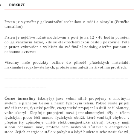
DISKUZE
Prsten je vytvořený galvanizační technikou z mědi a skorylu (černého
turmalínu).
Prsten je nejdříve ručně modelován a poté je na 12 - 48 hodin ponořen
do galvanizační lázně, kde se elektrochemickou cestou pokovuje. Poté
je prsten vybroušen a vyleštěn do své finální podoby, ošetřen patinou a
ochrannou vrstvou.
Všechny naše produkty balíme do přírodě přátelských materiálů,
maximálně recyklovatelných, protože nám záleží na životním prostředí.
------------------------------------------------------------------------------------------------
------------------------------------------------------------------------------------------------
--------------------------------
Černé turmalíny
(skoryly) jsou velmi silně propojeny s hmotným
světem, s planetou Gaiou a naším fyzickým tělem. Pokud řešíte přijetí
své tělesnosti, fyzické potíže, energetické propojení s duší naší planety,
volte skoryl. Zlepšuje propojení mezi jemnohmotnými těly a tělem
fyzickým, proto léčí mnoho fyzických obtíží, které vznikají chybou v
přepisu (ty způsobuje umělé elektromagnetické záření). Skoryly mají
silnou ochranou moc, protože nám nedovolí zůstávat v energetické
stoce. Jejich energie je stále v pohybu a když budete u sebe nosit skoryl,