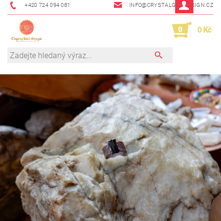
+420 724 094 081
INFO@CRYSTALGRIDDESIGN.CZ
0
0 Kč