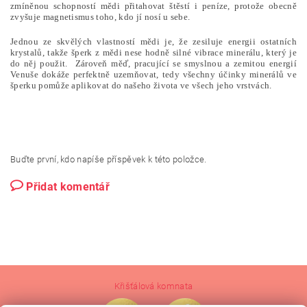
zmíněnou schopností mědi přitahovat štěstí i peníze, protože obecně
zvyšuje magnetismus toho, kdo jí nosí u sebe.
Jednou ze skvělých vlastností mědi je, že zesiluje energii ostatních
krystalů, takže šperk z mědi nese hodně silné vibrace minerálu, který je
do něj použit. Zároveň měď, pracující se smyslnou a zemitou energií
Venuše dokáže perfektně uzemňovat, tedy všechny účinky minerálů ve
šperku pomůže aplikovat do našeho života ve všech jeho vrstvách.
Buďte první, kdo napíše příspěvek k této položce.
Přidat komentář
Křišťálová komnata