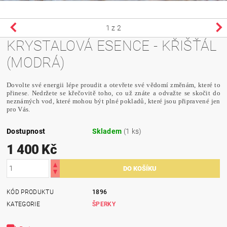
1
z 2
KRYSTALOVÁ ESENCE - KŘIŠŤÁL
(MODRÁ)
Dovolte své energii lépe proudit a otevřete své vědomí změnám, které to
přinese. Nedržete se křečovitě toho, co už znáte a odvažte se skočit do
neznámých vod, které mohou být plné pokladů, které jsou připravené jen
pro Vás.
Dostupnost
Skladem
(1 ks)
1 400 Kč
KÓD PRODUKTU
1896
KATEGORIE
ŠPERKY