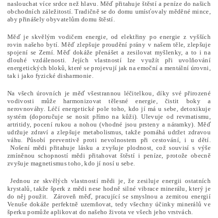
naslouchat více srdce než hlavu. Měď přitahuje štěstí a peníze do našich
obchodních záležitostí. Tradičně se do domu umísťovaly měděné mince,
aby přinášely obyvatelům domu štěstí.
Měď je skvělým vodičem energie, od elektřiny po energie z vyšších
rovin našeho bytí. Měď zlepšuje proudění prány v našem těle, zlepšuje
spojení se Zemí. Měď dokáže přenášet a zesilovat myšlenky, a to i na
dlouhé vzdálenosti. Jejích vlastností lze využít při uvolňování
energetických bloků, které se projevují jak na emoční a mentální úrovni,
tak i jako fyzické disharmonie.
Na všech úrovních je měď všestrannou léčitelkou, díky své přirozené
vodivosti může harmonizovat tělesné energie, čistit boky a
nerovnováhy. Léčí energetické pole toho, kdo jí má u sebe, detoxikuje
systém (doporučuje se nosit přímo na kůži). Ulevuje od revmatismu,
artritidy, pocení rukou a nohou (vhodné jsou prsteny a náramky). Měď
udržuje zdraví a zlepšuje metabolismus, takže pomáhá udržet zdravou
váhu. Působí preventivě proti nevolnostem při cestování, i u dětí.
Nošení mědi přitahuje lásku a zvyšuje plodnost, což souvisí s výše
zmíněnou schopností mědi přitahovat štěstí i peníze, protože obecně
zvyšuje magnetismus toho, kdo jí nosí u sebe.
Jednou ze skvělých vlastností mědi je, že zesiluje energii ostatních
krystalů, takže šperk z mědi nese hodně silné vibrace minerálu, který je
do něj použit. Zároveň měď, pracující se smyslnou a zemitou energií
Venuše dokáže perfektně uzemňovat, tedy všechny účinky minerálů ve
šperku pomůže aplikovat do našeho života ve všech jeho vrstvách.