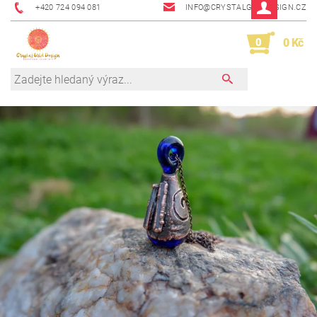
+420 724 094 081
INFO@CRYSTALGRIDDESIGN.CZ
0
0 Kč