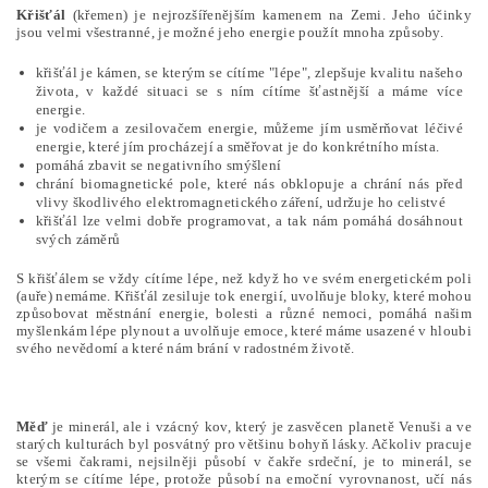
Křišťál
(křemen) je nejrozšířenějším kamenem na Zemi. Jeho účinky
jsou velmi všestranné, je možné jeho energie použít mnoha způsoby.
křišťál je kámen, se kterým se cítíme "lépe", zlepšuje kvalitu našeho
života, v každé situaci se s ním cítíme šťastnější a máme více
energie.
je vodičem a zesilovačem energie, můžeme jím usměrňovat léčivé
energie, které jím procházejí a směřovat je do konkrétního místa.
pomáhá zbavit se negativního smýšlení
chrání biomagnetické pole, které nás obklopuje a chrání nás před
vlivy škodlivého elektromagnetického záření, udržuje ho celistvé
křišťál lze velmi dobře programovat, a tak nám pomáhá dosáhnout
svých záměrů
S křišťálem se vždy cítíme lépe, než když ho ve svém energetickém poli
(auře) nemáme. Křišťál zesiluje tok energií, uvolňuje bloky, které mohou
způsobovat městnání energie, bolesti a různé nemoci, pomáhá našim
myšlenkám lépe plynout a uvolňuje emoce, které máme usazené v hloubi
svého nevědomí a které nám brání v radostném životě.
Měď
je minerál, ale i vzácný kov, který je zasvěcen planetě Venuši a ve
starých kulturách byl posvátný pro většinu bohyň lásky. Ačkoliv pracuje
se všemi čakrami, nejsilněji působí v čakře srdeční, je to minerál, se
kterým se cítíme lépe, protože působí na emoční vyrovnanost, učí nás