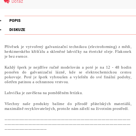
Dotaz
POPIS
DISKUZE
Přívěsek je vytvořený galvanizační technikou (electroforming) z mědi,
herkimerského křišťálu a skleněné lahvičky na éterické oleje. Flakonek
je bez esence.
Každý šperk je nejdříve ručně modelován a poté je na 12 - 48 hodin
ponořen do galvanizační lázně, kde se elektrochemickou cestou
pokovuje. Poté je šperk vybroušen a vyleštěn do své finální podoby,
ošetřen patinou a ochrannou vrstvou.
Lahvička je zavěšena na poměděném řetízku.
Všechny naše produkty balíme do přírodě přátelských materiálů,
maximálně recyklovatelných, protože nám záleží na životním prostředí.
------------------------------------------------------------------------------------------------
------------------------------------------------------------------------------------------------
--------------------------------