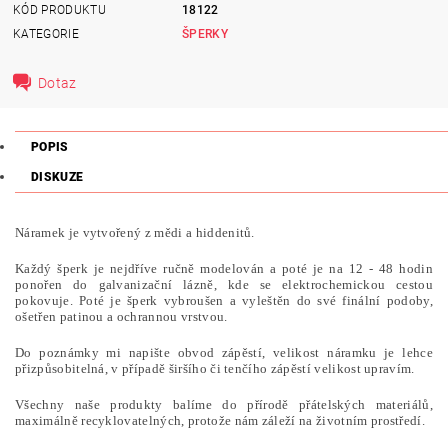
KÓD PRODUKTU
18122
KATEGORIE
ŠPERKY
Dotaz
POPIS
DISKUZE
Náramek je vytvořený z mědi a hiddenitů.
Každý šperk je nejdříve ručně modelován a poté je na 12 - 48 hodin
ponořen do galvanizační lázně, kde se elektrochemickou cestou
pokovuje. Poté je šperk vybroušen a vyleštěn do své finální podoby,
ošetřen patinou a ochrannou vrstvou.
Do poznámky mi napište obvod zápěstí, velikost náramku je lehce
přizpůsobitelná, v případě širšího či tenčího zápěstí velikost upravím.
Všechny naše produkty balíme do přírodě přátelských materiálů,
maximálně recyklovatelných, protože nám záleží na životním prostředí.