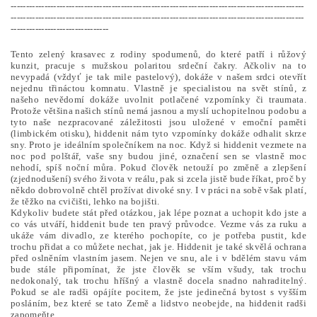
------------------------------------------------------------------------------------------------
------------------------------------------------------------------------------------------------
--------------------------------
Tento zelený krasavec z rodiny spodumenů, do které patří i růžový
kunzit, pracuje s mužskou polaritou srdeční čakry. Ačkoliv na to
nevypadá (vždyť je tak mile pastelový), dokáže v našem srdci otevřít
nejednu třináctou komnatu. Vlastně je specialistou na svět stínů, z
našeho nevědomí dokáže uvolnit potlačené vzpomínky či traumata.
Protože většina našich stínů nemá jasnou a myslí uchopitelnou podobu a
tyto naše nezpracované záležitosti jsou uložené v emoční paměti
(limbickém otisku), hiddenit nám tyto vzpomínky dokáže odhalit skrze
sny. Proto je ideálním společníkem na noc. Když si hiddenit vezmete na
noc pod polštář, vaše sny budou jiné, označení sen se vlastně moc
nehodí, spíš noční můra. Pokud člověk netouží po změně a zlepšení
(zjednodušení) svého života v reálu, pak si zcela jistě bude říkat, proč by
někdo dobrovolně chtěl prožívat divoké sny. I v práci na sobě však platí,
že těžko na cvičišti, lehko na bojišti.
Kdykoliv budete stát před otázkou, jak lépe poznat a uchopit kdo jste a
co vás utváří, hiddenit bude ten pravý průvodce. Vezme vás za ruku a
ukáže vám divadlo, ze kterého pochopíte, co je potřeba pustit, kde
trochu přidat a co můžete nechat, jak je. Hiddenit je také skvělá ochrana
před oslněním vlastním jasem. Nejen ve snu, ale i v bdělém stavu vám
bude stále připomínat, že jste člověk se vším všudy, tak trochu
nedokonalý, tak trochu hříšný a vlastně docela snadno nahraditelný.
Pokud se ale radši opájíte pocitem, že jste jedinečná bytost s vyšším
posláním, bez které se tato Země a lidstvo neobejde, na hiddenit radši
zapomeňte.