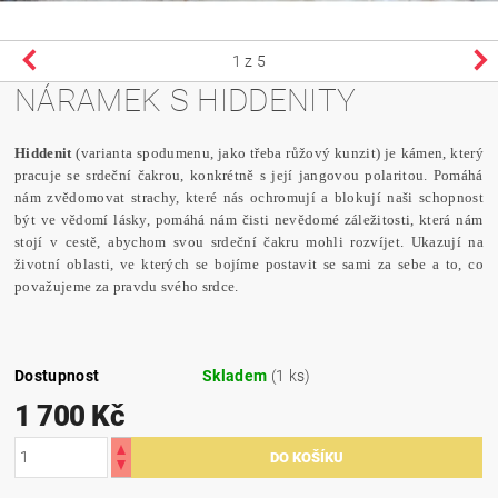
1
z 5
NÁRAMEK S HIDDENITY
Hiddenit
(varianta spodumenu, jako třeba růžový kunzit) je kámen, který
pracuje se srdeční čakrou, konkrétně s její jangovou polaritou. Pomáhá
nám zvědomovat strachy, které nás ochromují a blokují naši schopnost
být ve vědomí lásky, pomáhá nám čisti nevědomé záležitosti, která nám
stojí v cestě, abychom svou srdeční čakru mohli rozvíjet. Ukazují na
životní oblasti, ve kterých se bojíme postavit se sami za sebe a to, co
považujeme za pravdu svého srdce.
Dostupnost
Skladem
(1 ks)
1 700 Kč