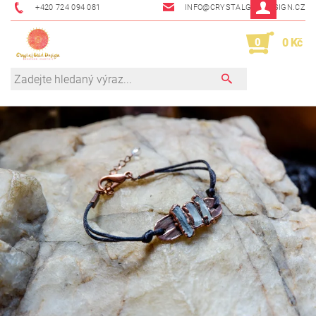
+420 724 094 081
INFO@CRYSTALGRIDDESIGN.CZ
0
0 Kč