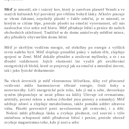
Měď
je minerál, ale i vzácný kov, který je zasvěcen planetě Venuši a ve
starých kulturách byl posvátný pro většinu bohyň lásky. Ačkoliv pracuje
se všemi čakrami, nejsilněji působí v čakře srdeční, je to minerál, se
kterým se cítíme lépe, protože působí na emoční vyrovnanost, učí nás
naslouchat více srdce než hlavu. Měď přitahuje štěstí a peníze do našich
obchodních záležitostí. Tradičně se do domu umísťovaly měděné mince,
aby přinášely obyvatelům domu štěstí.
Měď je skvělým vodičem energie, od elektřiny po energie z vyšších
rovin našeho bytí. Měď zlepšuje proudění prány v našem těle, zlepšuje
spojení se Zemí. Měď dokáže přenášet a zesilovat myšlenky, a to i na
dlouhé vzdálenosti. Jejích vlastností lze využít při uvolňování
energetických bloků, které se projevují jak na emoční a mentální úrovni,
tak i jako fyzické disharmonie.
Na všech úrovních je měď všestrannou léčitelkou, díky své přirozené
vodivosti může harmonizovat tělesné energie, čistit boky a
nerovnováhy. Léčí energetické pole toho, kdo jí má u sebe, detoxikuje
systém (doporučuje se nosit přímo na kůži). Ulevuje od revmatismu,
artritidy, pocení rukou a nohou (vhodné jsou prsteny a náramky). Měď
udržuje zdraví a zlepšuje metabolismus, takže pomáhá udržet zdravou
váhu. Působí preventivě proti nevolnostem při cestování, i u dětí.
Nošení mědi přitahuje lásku a zvyšuje plodnost, což souvisí s výše
zmíněnou schopností mědi přitahovat štěstí i peníze, protože obecně
zvyšuje magnetismus toho, kdo jí nosí u sebe.