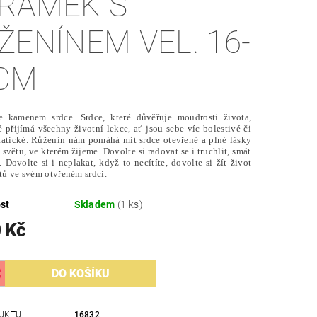
RAMEK S
ŽENÍNEM VEL. 16-
CM
e kamenem srdce. Srdce, které důvěřuje moudrosti života,
ré přijímá všechny životní lekce, ať jsou sebe víc bolestivé či
atické. Růženín nám pomáhá mít srdce otevřené a plné lásky
 světu, ve kterém žijeme. Dovolte si radovat se i truchlit, smát
. Dovolte si i neplakat, když to necítíte, dovolte si žít život
tů ve svém otvřeném srdci.
st
Skladem
(1 ks)
 Kč
UKTU
16832