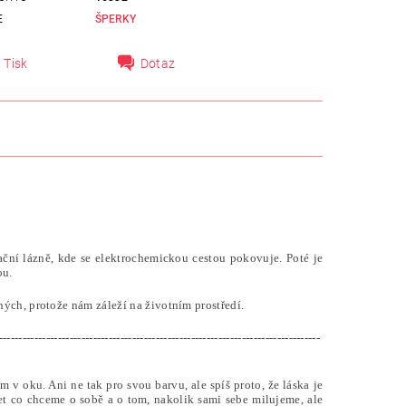
E
ŠPERKY
Tisk
Dotaz
ční lázně, kde se elektrochemickou cestou pokovuje. Poté je
ou.
ých, protože nám záleží na životním prostředí.
----------------------------------------------------------------------------------
 v oku. Ani ne tak pro svou barvu, ale spíš proto, že láska je
t co chceme o sobě a o tom, nakolik sami sebe milujeme, ale