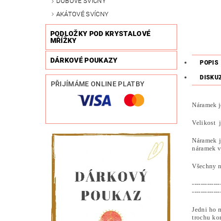
DUBOVÉ SVÍCNY
AKÁTOVÉ SVÍCNY
PODLOŽKY POD KRYSTALOVÉ
MŘÍŽKY
DÁRKOVÉ POUKAZY
POPIS
DISKU
PŘIJÍMÁME ONLINE PLATBY
Náramek j
Velikost 
Náramek j
náramek v
Všechny n
-------------
-------------
Jedni ho m
trochu ko