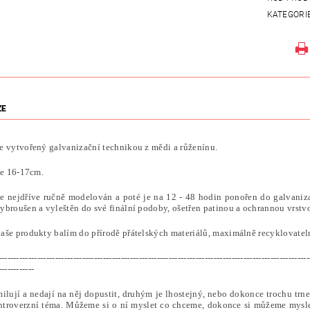
KATEGORI
ZE
e vytvořený galvanizační technikou z mědi a růženínu.
je 16-17cm.
e nejdříve ručně modelován a poté je na 12 - 48 hodin ponořen do galvaniza
ybroušen a vyleštěn do své finální podoby, ošetřen patinou a ochrannou vrstv
aše produkty balím do přírodě přátelských materiálů, maximálně recyklovateln
--------------------------------------------------------------------------------------------------------
------------
ilují a nedají na něj dopustit, druhým je lhostejný, nebo dokonce trochu trnem
ntroverzní téma. Můžeme si o ní myslet co chceme, dokonce si můžeme mysle