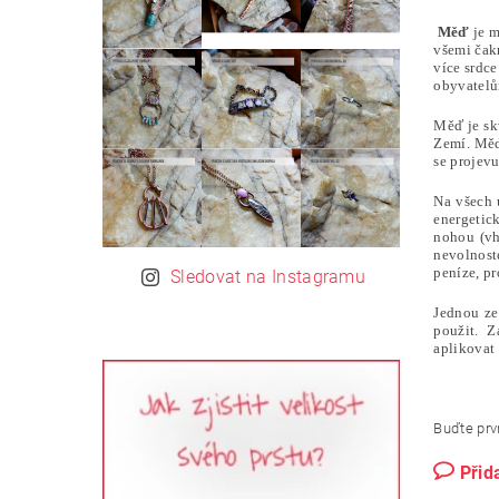
Měď
je m
všemi čakr
více srdc
obyvatelů
Měď je sk
Zemí. Měď 
se projevu
Na všech 
energetic
nohou (vh
nevolnoste
peníze, pr
Sledovat na Instagramu
Jednou ze 
použit. Z
aplikovat 
Buďte prvn
Přid