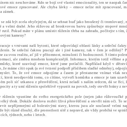
nínem nic neschováme. Kdo se bojí své vlastní emocionality, ten se naopak ča
své emoce zpracované. Ale chyba lávky – emoce nelze mít zpracované, m
a zámek.
 se zdá být zcela obyčejným, dá se sehnat buď jako broušený či tromlovaný, n
é a velmi drahé. Jeho růžovou až broskvovou barvu způsobuje stopové množ
ě rutil. Pokud máte v plánu umístit růženín třeba na zahradu, počítejte s tím
ůžovými kameny?
racuje s vrstvami naší bytosti, které odpovídají oblasti lásky a srdeční čakr
ženín. Se srdeční čakrou pracují ale i jiné kameny, tak v čem je odlišný? 
 za svou realitu, ať již v přítomnost, minulosti či budoucnosti. S tímto pol
ormací, ale změnu mnohem komplexnější. Informace, kterým totiž věříme a p
můrky, které uzavírají emoce, které jsme potlačili. Například když v dětství
o, že máme cítit opak (a své tvrzení podpoří příslibem sladké odměny), odpoj
yslet. To, že své emoce odpojíme a časem je přestaneme vnímat však nez
cí, která neodpovídá tomu, co cítíme, vytvoří komůrku a emoce je tam uzavř
ém poli síť utkanou z přesvědčení, která neladí s naším srdcem, dá se říci, ž
pocity a ty umí růženín spolehlivě vypustit na povrch, tedy otevřít brány z 
 růženín vpustíme do svého energetického pole (nejen jako růžovoučké po
velký třesk. Dokáže doslova rozbít lživá přesvědčení a otevřít nám oči. To s
evit nepříjemnými až bolestivými stavy, kterou jsou ale současně velmi na
e být různě dlouhý, dle prorostlosti sítě z nepravd, ale vždy probíhá ve spir
cích, týdnech, nebo i letech.