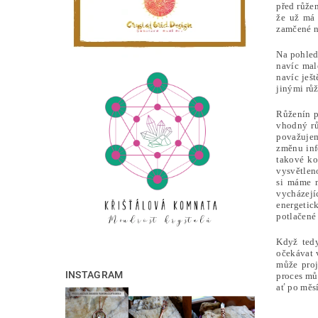
před růže
že už má 
zamčené n
Na pohled
navíc mal
navíc ješt
jinými r
Růženín p
vhodný rů
považujeme
změnu inf
takové ko
vysvětlen
si máme m
vycházejí
energetick
potlačené 
Když tedy
očekávat 
může proj
INSTAGRAM
proces můž
ať po měsí