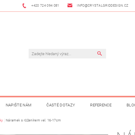
+420 724 094 081
INFO@CRYSTALGRIDDESIGN.CZ
NAPIŠTE NÁM
ČASTÉ DOTAZY
REFERENCE
BLO
ky
Náramek s růženínem vel. 16-17cm