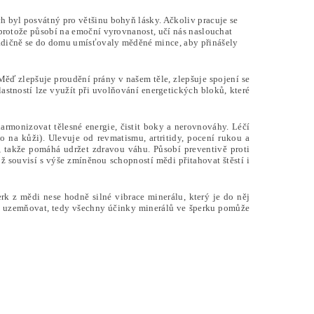
ách byl posvátný pro většinu bohyň lásky. Ačkoliv pracuje se
e, protože působí na emoční vyrovnanost, učí nás naslouchat
Tradičně se do domu umísťovaly měděné mince, aby přinášely
Měď zlepšuje proudění prány v našem těle, zlepšuje spojení se
lastností lze využít při uvolňování energetických bloků, které
armonizovat tělesné energie, čistit boky a nerovnováhy. Léčí
o na kůži). Ulevuje od revmatismu, artritidy, pocení rukou a
 takže pomáhá udržet zdravou váhu. Působí preventivě proti
ož souvisí s výše zmíněnou schopností mědi přitahovat štěstí i
perk z mědi nese hodně silné vibrace minerálu, který je do něj
ně uzemňovat, tedy všechny účinky minerálů ve šperku pomůže