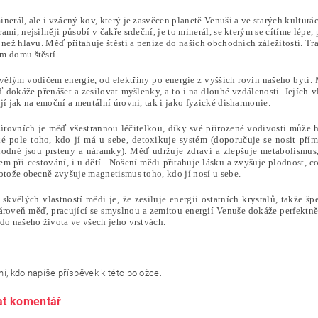
inerál, ale i vzácný kov, který je zasvěcen planetě Venuši a ve starých kultur
ami, nejsilněji působí v čakře srdeční, je to minerál, se kterým se cítíme lép
e než hlavu. Měď přitahuje štěstí a peníze do našich obchodních záležitostí. 
m domu štěstí.
vělým vodičem energie, od elektřiny po energie z vyšších rovin našeho bytí. 
dokáže přenášet a zesilovat myšlenky, a to i na dlouhé vzdálenosti. Jejích v
jí jak na emoční a mentální úrovni, tak i jako fyzické disharmonie.
úrovních je měď všestrannou léčitelkou, díky své přirozené vodivosti může h
ké pole toho, kdo jí má u sebe, detoxikuje systém (doporučuje se nosit přím
odné jsou prsteny a náramky). Měď udržuje zdraví a zlepšuje metabolismus,
m při cestování, i u dětí. Nošení mědi přitahuje lásku a zvyšuje plodnost, c
otože obecně zvyšuje magnetismus toho, kdo jí nosí u sebe.
skvělých vlastností mědi je, že zesiluje energii ostatních krystalů, takže š
ároveň měď, pracující se smyslnou a zemitou energií Venuše dokáže perfekt
do našeho života ve všech jeho vrstvách.
í, kdo napíše příspěvek k této položce.
at komentář