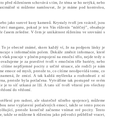
sto před růženínem schovává s tím, že téma se ho netýká, nebo
aximálně si můžeme namlouvat, že je máme pod kontrolou,
ebo jako surové kusy kamenů. Krystaly tvoří jen vzácně, jsou
ství manganu, pokud je ten Vás růženín “mléčný”, obsahuje
, že časem zešedne. V čem je unikátnost růženínu ve srovnání s
y. To je obecně známé, skoro každý ví, že na podporu lásky je
Pracuje s informačním polem. Dokáže změnit informace, které
em však pracuje v plném propojení na emoční tělo, nejde tedy o
ovažujeme je za pravdivé tvoří v emočním těle bariéry, nebo
 cítíme nepříjemné pocity z určité situace, ale rodiči je nám
íme emoce od mysli, protože to, co cítíme neodpovídá tomu, co
namená, že zmizí. A tak každá myšlenka a rozhodnutí z ní
ena, protože byla potlačena. Vytváříme tak postupně ve svém
e je to síť utkaná ze lží. A tato síť tvoří vězení pro všechny
nevědomí do vědomí.
těšení pro radost, ale skutečně silného spojence), můžeme
ebou nese vyplavení potlačených emocí, takže se tento proces
plňující, protože konečně začneme vnímat své pocity. Tento
ále, takže se můžeme k růženínu jako průvodci průběžně vracet,