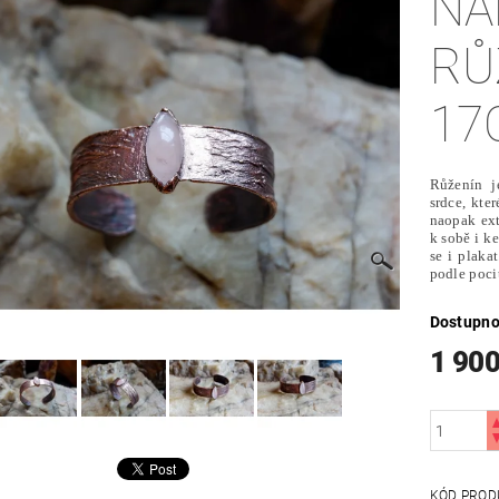
NÁ
RŮ
17
Růženín j
srdce, kte
naopak ext
k sobě i ke
se i plakat
podle poci
Dostupno
1 900
KÓD PROD