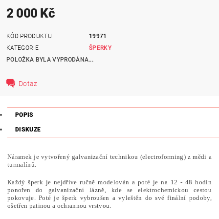
2 000 Kč
KÓD PRODUKTU
19971
KATEGORIE
ŠPERKY
POLOŽKA BYLA VYPRODÁNA...
Dotaz
POPIS
DISKUZE
Náramek je vytvořený galvanizační technikou (electroforming) z mědi a
turmalínů.
Každý šperk je nejdříve ručně modelován a poté je na 12 - 48 hodin
ponořen do galvanizační lázně, kde se elektrochemickou cestou
pokovuje. Poté je šperk vybroušen a vyleštěn do své finální podoby,
ošetřen patinou a ochrannou vrstvou.