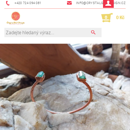
+420 724 094 081
INFO@CRYSTALGRIDDESIGN.CZ
0
0 Kč