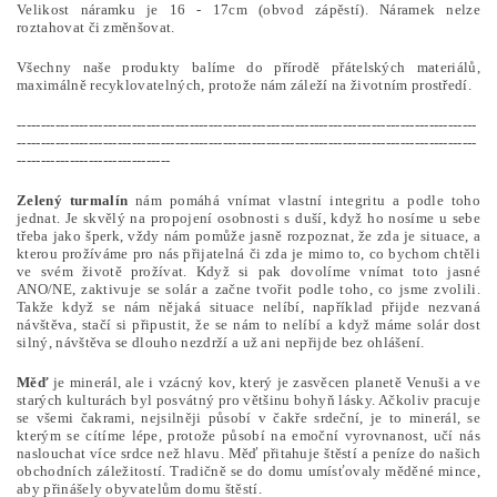
Velikost náramku je 16 - 17cm (obvod zápěstí). Náramek nelze
roztahovat či změnšovat.
Všechny naše produkty balíme do přírodě přátelských materiálů,
maximálně recyklovatelných, protože nám záleží na životním prostředí.
------------------------------------------------------------------------------------------------
------------------------------------------------------------------------------------------------
--------------------------------
Zelený turmalín
nám pomáhá vnímat vlastní integritu a podle toho
jednat. Je skvělý na propojení osobnosti s duší, když ho nosíme u sebe
třeba jako šperk, vždy nám pomůže jasně rozpoznat, že zda je situace, a
kterou prožíváme pro nás přijatelná či zda je mimo to, co bychom chtěli
ve svém životě prožívat. Když si pak dovolíme vnímat toto jasné
ANO/NE, zaktivuje se solár a začne tvořit podle toho, co jsme zvolili.
Takže když se nám nějaká situace nelíbí, například přijde nezvaná
návštěva, stačí si připustit, že se nám to nelíbí a když máme solár dost
silný, návštěva se dlouho nezdrží a už ani nepřijde bez ohlášení.
Měď
je minerál, ale i vzácný kov, který je zasvěcen planetě Venuši a ve
starých kulturách byl posvátný pro většinu bohyň lásky. Ačkoliv pracuje
se všemi čakrami, nejsilněji působí v čakře srdeční, je to minerál, se
kterým se cítíme lépe, protože působí na emoční vyrovnanost, učí nás
naslouchat více srdce než hlavu. Měď přitahuje štěstí a peníze do našich
obchodních záležitostí. Tradičně se do domu umísťovaly měděné mince,
aby přinášely obyvatelům domu štěstí.