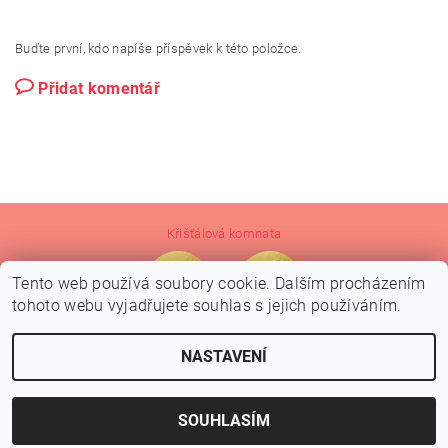
Buďte první, kdo napíše příspěvek k této položce.
Přidat komentář
Křišťálová komnata
Tento web používá soubory cookie. Dalším procházením
tohoto webu vyjadřujete souhlas s jejich používáním.
NASTAVENÍ
2026 © Crystal Grid Design, všechna práva vyhrazena
Vytvořil Shoptet
SOUHLASÍM