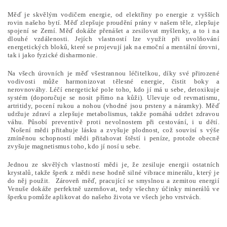
Měď je skvělým vodičem energie, od elektřiny po energie z vyšších
rovin našeho bytí. Měď zlepšuje proudění prány v našem těle, zlepšuje
spojení se Zemí. Měď dokáže přenášet a zesilovat myšlenky, a to i na
dlouhé vzdálenosti. Jejích vlastností lze využít při uvolňování
energetických bloků, které se projevují jak na emoční a mentální úrovni,
tak i jako fyzické disharmonie.
Na všech úrovních je měď všestrannou léčitelkou, díky své přirozené
vodivosti může harmonizovat tělesné energie, čistit boky a
nerovnováhy. Léčí energetické pole toho, kdo jí má u sebe, detoxikuje
systém (doporučuje se nosit přímo na kůži). Ulevuje od revmatismu,
artritidy, pocení rukou a nohou (vhodné jsou prsteny a náramky). Měď
udržuje zdraví a zlepšuje metabolismus, takže pomáhá udržet zdravou
váhu. Působí preventivě proti nevolnostem při cestování, i u dětí.
Nošení mědi přitahuje lásku a zvyšuje plodnost, což souvisí s výše
zmíněnou schopností mědi přitahovat štěstí i peníze, protože obecně
zvyšuje magnetismus toho, kdo jí nosí u sebe.
Jednou ze skvělých vlastností mědi je, že zesiluje energii ostatních
krystalů, takže šperk z mědi nese hodně silné vibrace minerálu, který je
do něj použit. Zároveň měď, pracující se smyslnou a zemitou energií
Venuše dokáže perfektně uzemňovat, tedy všechny účinky minerálů ve
šperku pomůže aplikovat do našeho života ve všech jeho vrstvách.