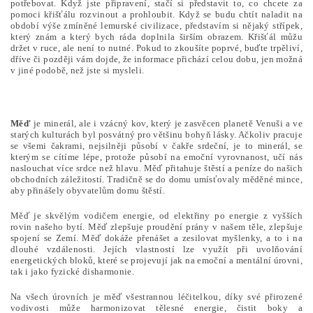
potřebovat. Když jste připravení, stačí si představit to, co chcete za
pomoci křišťálu rozvinout a prohloubit. Když se budu chtít naladit na
období výše zmíněné lemurské civilizace, představím si nějaký střípek,
který znám a který bych ráda doplnila širším obrazem. Křišťál můžu
držet v ruce, ale není to nutné. Pokud to zkoušíte poprvé, buďte trpěliví,
dříve či později vám dojde, že informace přichází celou dobu, jen možná
v jiné podobě, než jste si mysleli.
Měď
je minerál, ale i vzácný kov, který je zasvěcen planetě Venuši a ve
starých kulturách byl posvátný pro většinu bohyň lásky. Ačkoliv pracuje
se všemi čakrami, nejsilněji působí v čakře srdeční, je to minerál, se
kterým se cítíme lépe, protože působí na emoční vyrovnanost, učí nás
naslouchat více srdce než hlavu. Měď přitahuje štěstí a peníze do našich
obchodních záležitostí. Tradičně se do domu umísťovaly měděné mince,
aby přinášely obyvatelům domu štěstí.
Měď je skvělým vodičem energie, od elektřiny po energie z vyšších
rovin našeho bytí. Měď zlepšuje proudění prány v našem těle, zlepšuje
spojení se Zemí. Měď dokáže přenášet a zesilovat myšlenky, a to i na
dlouhé vzdálenosti. Jejích vlastností lze využít při uvolňování
energetických bloků, které se projevují jak na emoční a mentální úrovni,
tak i jako fyzické disharmonie.
Na všech úrovních je měď všestrannou léčitelkou, díky své přirozené
vodivosti může harmonizovat tělesné energie, čistit boky a