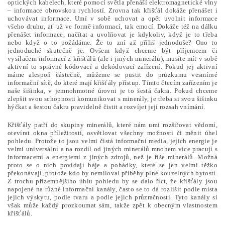
optických kabelech, které pomocí světla přenáší elektromagnetické vlny
– informace obrovskou rychlostí. Zrovna tak křišťál dokáže přenášet i
uchovávat informace. Umí v sobě uchovat a opět uvolnit informace
všeho druhu, ať už ve formě informací, tak emocí. Dokáže též na dálku
přenášet informace, načítat a uvolňovat je kdykoliv, když je to třeba
nebo když o to požádáme. Že to zní až příliš jednoduše? Ono to
jednoduché skutečně je. Ovšem když chceme být příjemcem či
vysílačem informací z křišťálů (ale i jiných minerálů), musíte mít v sobě
aktivní to správné kódovací a dekódovací zařízení. Pokud jej aktivní
máme alespoň částečně, můžeme se pustit do průzkumu vesmírné
informační sítě, do které mají křišťály přístup. Tímto čtecím zařízením je
naše šišinka, v jemnohmotné úrovni je to šestá čakra. Pokud chceme
zlepšit svou schopnosti komunikovat s minerály, je třeba si svou šišinku
hýčkat a šestou čakru pravidelně čistit a rozvíjet její rozsah vnímání.
Křišťály patří do skupiny minerálů, které nám umí rozšiřovat vědomí,
otevírat okna příležitostí, osvětlovat všechny možnosti či měnit úhel
pohledu. Protože to jsou velmi čistá informační media, jejich energie je
velmi universální a na rozdíl od jiných minerálů mnohem více pracují s
informacemi a energiemi z jiných zdrojů, než je říše minerálů. Možná
proto se o nich povídají báje a pohádky, které se jen velmi těžko
překonávají, protože kdo by nemiloval příběhy plné kouzelných bytostí.
Z trochu přízemnějšího úhlu pohledu by se dalo říct, že křišťály jsou
napojené na různé informační kanály, často se to dá rozlišit podle místa
jejich výskytu, podle tvaru a podle jejich průzračnosti. Tyto kanály si
však může každý prozkoumat sám, takže zpět k obecným vlastnostem
křišťálů.