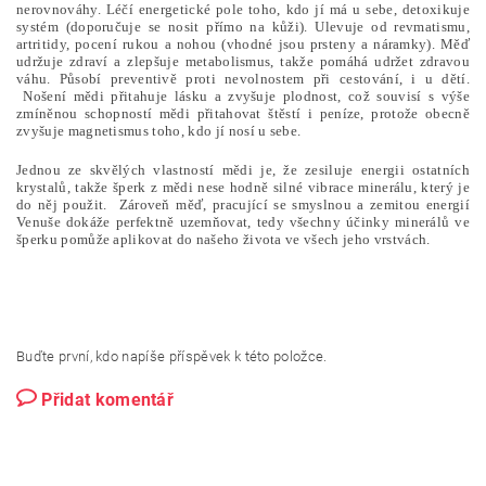
nerovnováhy. Léčí energetické pole toho, kdo jí má u sebe, detoxikuje
systém (doporučuje se nosit přímo na kůži). Ulevuje od revmatismu,
artritidy, pocení rukou a nohou (vhodné jsou prsteny a náramky). Měď
udržuje zdraví a zlepšuje metabolismus, takže pomáhá udržet zdravou
váhu. Působí preventivě proti nevolnostem při cestování, i u dětí.
Nošení mědi přitahuje lásku a zvyšuje plodnost, což souvisí s výše
zmíněnou schopností mědi přitahovat štěstí i peníze, protože obecně
zvyšuje magnetismus toho, kdo jí nosí u sebe.
Jednou ze skvělých vlastností mědi je, že zesiluje energii ostatních
krystalů, takže šperk z mědi nese hodně silné vibrace minerálu, který je
do něj použit. Zároveň měď, pracující se smyslnou a zemitou energií
Venuše dokáže perfektně uzemňovat, tedy všechny účinky minerálů ve
šperku pomůže aplikovat do našeho života ve všech jeho vrstvách.
Buďte první, kdo napíše příspěvek k této položce.
Přidat komentář