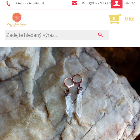
+420 724 094 081
INFO@CRYSTALGRIDDESIGN.CZ
0
0 Kč