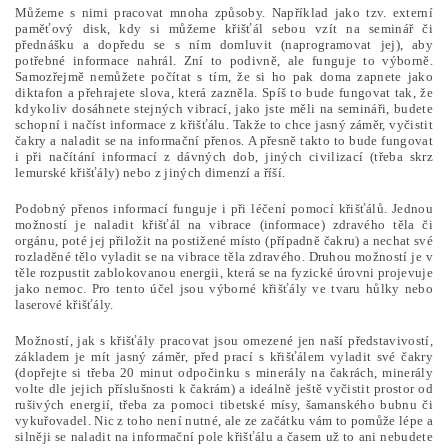
Můžeme s nimi pracovat mnoha způsoby. Například jako tzv. externí
paměťový disk, kdy si můžeme křišťál sebou vzít na seminář či
přednášku a dopředu se s ním domluvit (naprogramovat jej), aby
potřebné informace nahrál. Zní to podivně, ale funguje to výborně.
Samozřejmě nemůžete počítat s tím, že si ho pak doma zapnete jako
diktafon a přehrajete slova, která zazněla. Spíš to bude fungovat tak, že
kdykoliv dosáhnete stejných vibrací, jako jste měli na semináři, budete
schopní i načíst informace z křišťálu. Takže to chce jasný záměr, vyčistit
čakry a naladit se na informační přenos. A přesně takto to bude fungovat
i při načítání informací z dávných dob, jiných civilizací (třeba skrz
lemurské křišťály) nebo z jiných dimenzí a říší.
Podobný přenos informací funguje i při léčení pomocí křišťálů. Jednou
možností je naladit křišťál na vibrace (informace) zdravého těla či
orgánu, poté jej přiložit na postižené místo (případně čakru) a nechat své
rozladěné tělo vyladit se na vibrace těla zdravého. Druhou možností je v
těle rozpustit zablokovanou energii, která se na fyzické úrovni projevuje
jako nemoc. Pro tento účel jsou výborné křišťály ve tvaru hůlky nebo
laserové křišťály.
Možností, jak s křišťály pracovat jsou omezené jen naší představivostí,
základem je mít jasný záměr, před prací s křišťálem vyladit své čakry
(dopřejte si třeba 20 minut odpočinku s minerály na čakrách, minerály
volte dle jejich příslušnosti k čakrám) a ideálně ještě vyčistit prostor od
rušivých energií, třeba za pomoci tibetské mísy, šamanského bubnu či
vykuřovadel. Nic z toho není nutné, ale ze začátku vám to pomůže lépe a
silněji se naladit na informační pole křišťálu a časem už to ani nebudete