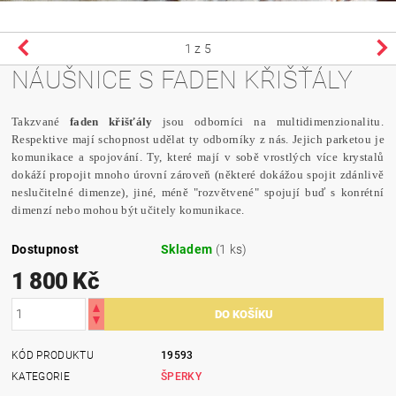
1
z 5
NÁUŠNICE S FADEN KŘIŠŤÁLY
Takzvané
faden křišťály
jsou odborníci na multidimenzionalitu.
Respektive mají schopnost udělat ty odborníky z nás. Jejich parketou je
komunikace a spojování. Ty, které mají v sobě vrostlých více krystalů
dokáží propojit mnoho úrovní zároveň (některé dokážou spojit zdánlivě
neslučitelné dimenze), jiné, méně "rozvětvené" spojují buď s konrétní
dimenzí nebo mohou být učitely komunikace.
Dostupnost
Skladem
(1 ks)
1 800 Kč
KÓD PRODUKTU
19593
KATEGORIE
ŠPERKY