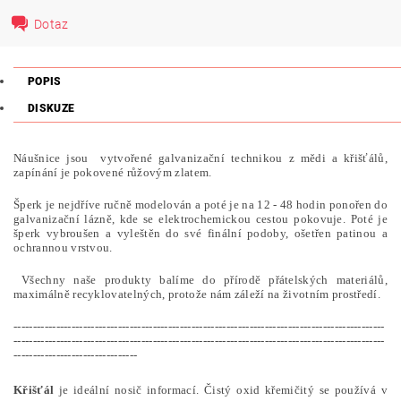
Dotaz
POPIS
DISKUZE
Náušnice jsou vytvořené galvanizační technikou z mědi a křišťálů,
zapínání je pokovené růžovým zlatem.
Šperk je nejdříve ručně modelován a poté je na 12 - 48 hodin ponořen do
galvanizační lázně, kde se elektrochemickou cestou pokovuje. Poté je
šperk vybroušen a vyleštěn do své finální podoby, ošetřen patinou a
ochrannou vrstvou.
Všechny naše produkty balíme do přírodě přátelských materiálů,
maximálně recyklovatelných, protože nám záleží na životním prostředí.
------------------------------------------------------------------------------------------------
------------------------------------------------------------------------------------------------
--------------------------------
Křišťál
je ideální nosič informací. Čistý oxid křemičitý se používá v