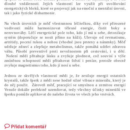
dlouhé vzdálenosti. Jejích vlastností lze využít při uvolňování
energetických bloků, které se projevují jak na emoční a mentální úrovni,
tak i jako fyzické disharmonie.
Na všech úrovních je měď všestrannou léčitelkou, díky své přirozené
vodivosti může harmonizovat tělesné energie, čistit boky a
nerovnováhy. Léčí energetické pole toho, kdo jí má u sebe, detoxikuje
systém (doporučuje se nosit přímo na kůži). Ulevuje od revmatismu,
artritidy, pocení rukou a nohou (vhodné jsou prsteny a náramky). Měď
udržuje zdraví a zlepšuje metabolismus, takže pomáhá udržet zdravou
váhu. Působí preventivě proti nevolnostem při cestování, i u dětí.
Nošení mědi přitahuje lásku a zvyšuje plodnost, což souvisí s výše
zmíněnou schopností mědi přitahovat štěstí i peníze, protože obecně
zvyšuje magnetismus toho, kdo jí nosí u sebe.
Jednou ze skvělých vlastností mědi je, že zesiluje energii ostatních
krystalů, takže šperk z mědi nese hodně silné vibrace minerálu, který je
do něj použit. Zároveň měď, pracující se smyslnou a zemitou energií
Venuše dokáže perfektně uzemňovat, tedy všechny účinky minerálů ve
šperku pomůže aplikovat do našeho života ve všech jeho vrstvách.
Přidat komentář