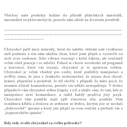
Všechny naše produkty balíme do přírodě přátelských materiálů,
maximálně recyklovatelných, protože nám záleží na životním prostředí.
------------------------------------------------------------------------------------------------
------------------------------------------------------------------------------------------------
--------------------------------
Chryzokol patří mezi minerály, které do našeho vědomí umí vytáhnout
naši podstatu a tím nám ukážou iluze, které jsme přijali a vystavěli na
nich svou osobnost. Jeho vibrace rezonují s krční čakrou, ale současně
velmi silně pracuje i se srdeční. Pokud se chcete osvobodit od programů
a konvencí, které vás svazují, chryzokol je to správnou volbou.
Chryzokol je velmi vhodný pro osoby, které podlehly manipulaci a
uvěřily tomu, že jsou v čemkoliv nedostatečné, že nejsou dost chytré,
krásné, přijatelné a podobně. Je též skvělý v případě, že máte pocit, že
neumíte účinně komunikovat, protože vás někdo nerespektuje. V těchto
případech vám chryzokol strhne klapky z očí a ukáže vám, že tam, kde je
manipulace není komunikace, a tudíž každý používá jiný jazyk.
Chryzokol vám pomůže najít zpět ztracenou sílu, pomůže Vám
roztáhnou křídla a doslova se utrhnout ze řetězu, kterým jste se nechali
„dobrovolně“ spoutat a který jste přijali za svou součást a probudí vás z
„hypnotického spánku“.
Kdy tedy zvolit chryzokol za svého průvodce?