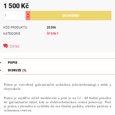
1 500 Kč
KÓD PRODUKTU
20306
KATEGORIE
ŠPERKY
Dotaz
POPIS
DISKUZE (1)
Prsten je vytvořený galvanizační technikou (electroforming) z mědi a
chryzokolu
Prsten je nejdříve ručně modelován a poté je na 12 - 48 hodin ponořen
do galvanizační lázně, kde se elektrochemickou cestou pokovuje. Poté
je prsten vybroušen a vyleštěn do své finální podoby, ošetřen patinou a
ochrannou vrstvou.