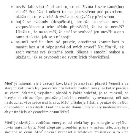
nevíš, kdo vlastně jsi ani to, co od života i sebe samé(ho)
chceš? Pomůžu ti odkrýt to, co je uzavřeno pod povrchem,
ukážu ti, co se v tobě skrývá a co skrýváš ty před sebou.
bojíš se svobody (dospělosti), protože ta sebou nese i
zodpovědnost a tebe někdo přesvědčil, že na to nemáš?
Ukážu ti, že na to máš, že stačí se svobodě jen otevřít a ono
sama ti ukáže, jak se s ní spojit.
neumíš rozlišit iluzi od pravdy, otevřenou komunikaci o
manipulace a jsi odpojený/á od svých emocí? Naučím tě, jak
začít vnímat své skutečné pocit, tělesné i emoční reakce a
ukážu ti, jak se osvobodit od svazujících přesvědčení.
Měď
je minerál, ale i vzácný kov, který je zasvěcen planetě Venuši a ve
starých kulturách byl posvátný pro většinu bohyň lásky. Ačkoliv pracuje
se všemi čakrami, nejsilněji působí v čakře srdeční, je to minerál, se
kterým se cítíme lépe, protože působí na emoční vyrovnanost, učí nás
naslouchat více srdce než hlavu. Měď přitahuje štěstí a peníze do našich
obchodních záležitostí. Tradičně se do domu umísťovaly měděné mince,
aby přinášely obyvatelům domu štěstí.
Měď je skvělým vodičem energie, od elektřiny po energie z vyšších
rovin našeho bytí. Měď zlepšuje proudění prány v našem těle, zlepšuje
spojení se Zemí. Měď dokáže přenášet a zesilovat myšlenky, a to i na