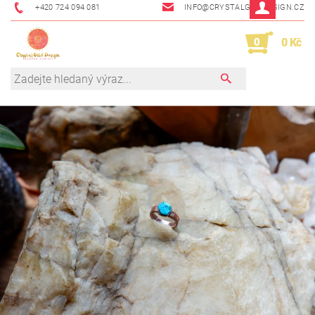
+420 724 094 081
INFO@CRYSTALGRIDDESIGN.CZ
0
0 Kč