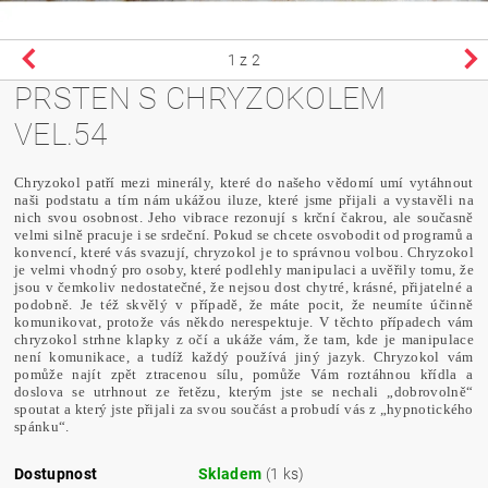
1
z 2
PRSTEN S CHRYZOKOLEM
VEL.54
Chryzokol patří mezi minerály, které do našeho vědomí umí vytáhnout
naši podstatu a tím nám ukážou iluze, které jsme přijali a vystavěli na
nich svou osobnost. Jeho vibrace rezonují s krční čakrou, ale současně
velmi silně pracuje i se srdeční. Pokud se chcete osvobodit od programů a
konvencí, které vás svazují, chryzokol je to správnou volbou. Chryzokol
je velmi vhodný pro osoby, které podlehly manipulaci a uvěřily tomu, že
jsou v čemkoliv nedostatečné, že nejsou dost chytré, krásné, přijatelné a
podobně. Je též skvělý v případě, že máte pocit, že neumíte účinně
komunikovat, protože vás někdo nerespektuje. V těchto případech vám
chryzokol strhne klapky z očí a ukáže vám, že tam, kde je manipulace
není komunikace, a tudíž každý používá jiný jazyk. Chryzokol vám
pomůže najít zpět ztracenou sílu, pomůže Vám roztáhnou křídla a
doslova se utrhnout ze řetězu, kterým jste se nechali „dobrovolně“
spoutat a který jste přijali za svou součást a probudí vás z „hypnotického
spánku“.
Dostupnost
Skladem
(1 ks)